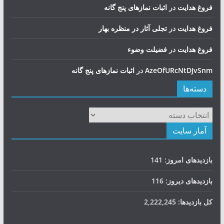
فروغ هدایت
در
اثبات نمازهای پنج گانه
فروغ هدایت
در
تجلی آثار در منظره بهار
فروغ هدایت
در
فضيلت وضوء
AzeOfURcNtDJvSnm
در
اثبات نمازهای پنج گانه
دسته‌ها
دسته‌ها
آمار سایت
بازدیدهای امروز:
141
بازدیدهای دیروز:
116
کل بازدیدها:
2,222,245