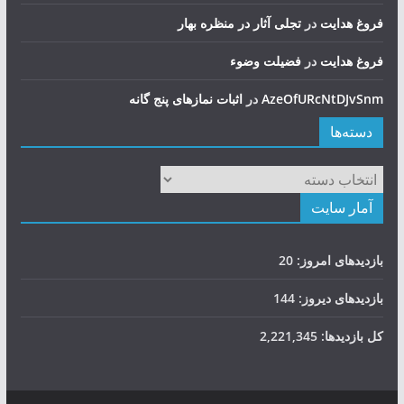
فروغ هدایت
در
تجلی آثار در منظره بهار
فروغ هدایت
در
فضيلت وضوء
AzeOfURcNtDJvSnm
در
اثبات نمازهای پنج گانه
دسته‌ها
دسته‌ها
آمار سایت
بازدیدهای امروز:
20
بازدیدهای دیروز:
144
کل بازدیدها:
2,221,345