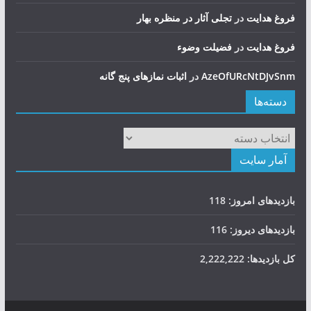
فروغ هدایت
در
تجلی آثار در منظره بهار
فروغ هدایت
در
فضيلت وضوء
AzeOfURcNtDJvSnm
در
اثبات نمازهای پنج گانه
دسته‌ها
دسته‌ها
آمار سایت
بازدیدهای امروز:
118
بازدیدهای دیروز:
116
کل بازدیدها:
2,222,222