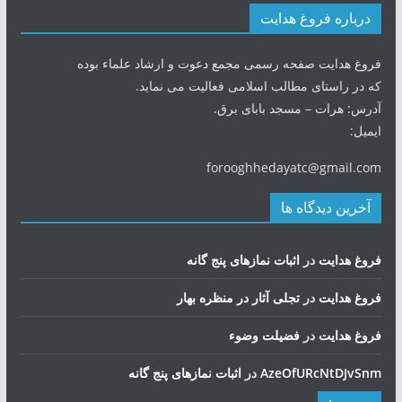
درباره فروغ هدایت
فروغ هدایت صفحه رسمی مجمع دعوت و ارشاد علماء بوده
که در راستای مطالب اسلامی فعالیت می نماید.
آدرس: هرات – مسجد بابای برق.
ایمیل:
forooghhedayatc@gmail.com
آخرین دیدگاه ها
فروغ هدایت
در
اثبات نمازهای پنج گانه
فروغ هدایت
در
تجلی آثار در منظره بهار
فروغ هدایت
در
فضيلت وضوء
AzeOfURcNtDJvSnm
در
اثبات نمازهای پنج گانه