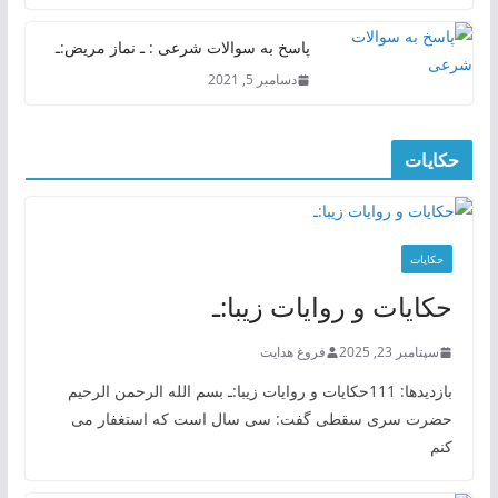
پاسخ به سوالات شرعی : ـ نماز مریض:ـ
دسامبر 5, 2021
حکایات
حکایات
حکایات و روایات زیبا:ـ
سپتامبر 23, 2025
فروغ هدایت
بازدیدها: 111حکایات و روایات زیبا:ـ بسم الله الرحمن الرحیم
حضرت سری سقطی گفت: سی سال است که استغفار می
کنم