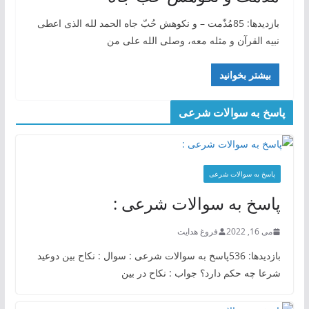
بازدیدها: 85مُذّمت – و نکوهش حُبّ جاه الحمد لله الذی اعطی
نبیه القرآن و مثله معه، وصلی الله علی من
بیشتر بخوانید
پاسخ به سوالات شرعی
پاسخ به سوالات شرعی
پاسخ به سوالات شرعی :
می 16, 2022
فروغ هدایت
بازدیدها: 536پاسخ به سوالات شرعی : سوال : نکاح بین دوعید
شرعا چه حکم دارد؟ جواب : نکاح در بین