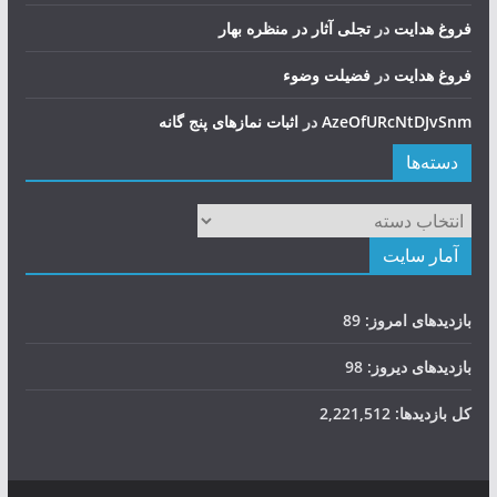
فروغ هدایت
در
تجلی آثار در منظره بهار
فروغ هدایت
در
فضيلت وضوء
AzeOfURcNtDJvSnm
در
اثبات نمازهای پنج گانه
دسته‌ها
دسته‌ها
آمار سایت
بازدیدهای امروز:
89
بازدیدهای دیروز:
98
کل بازدیدها:
2,221,512