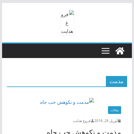
رفتن
به
محتوا
مذمت
مقالات
آوریل 28, 2018
فروغ هدایت
مذمت و نکوهش حب جاه