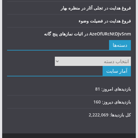
فروغ هدایت
در
تجلی آثار در منظره بهار
فروغ هدایت
در
فضيلت وضوء
AzeOfURcNtDJvSnm
در
اثبات نمازهای پنج گانه
دسته‌ها
دسته‌ها
آمار سایت
بازدیدهای امروز:
81
بازدیدهای دیروز:
160
کل بازدیدها:
2,222,069