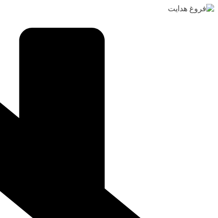
رفتن
به
محتوا