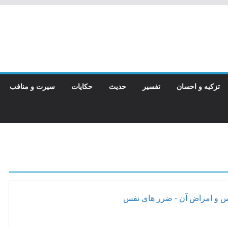
تزکیه و احسان
تفسیر
حدیث
حکایات
سیرت و منافب