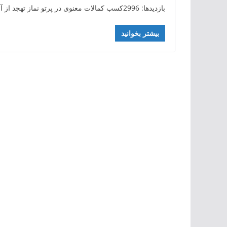
بازدیدها: 2996کسب کمالات معنوی در پرتو نماز تهجد از آنجایکه دین مبین اسلام همواره پیروان خود را بسوی ترقی و
بیشتر بخوانید