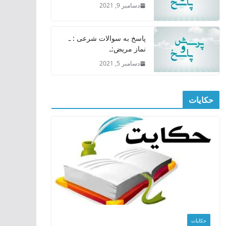
دسامبر 9, 2021
پاسخ به سوالات شرعی : ـ
نماز مریض:ـ
دسامبر 5, 2021
حکایات
حکایات