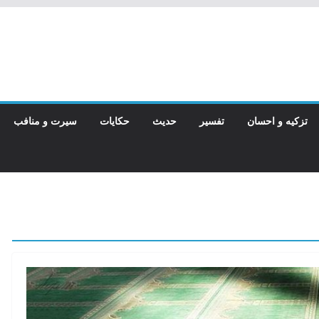
تزکیه و احسان
تفسیر
حدیث
حکایات
سیرت و منافب