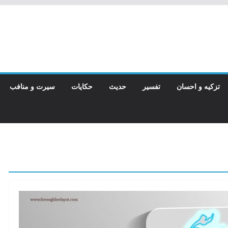
تزکیه و احسان
تفسیر
حدیث
حکایات
سیرت و منافب