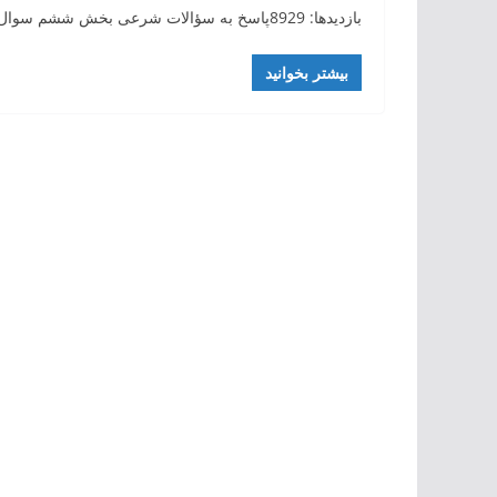
بازدیدها: 8929پاسخ به سؤالات شرعی بخش ششم سوال :- خداوند متعال چگونه جن ها را از آتش آفرید ؟ جواب
بیشتر بخوانید