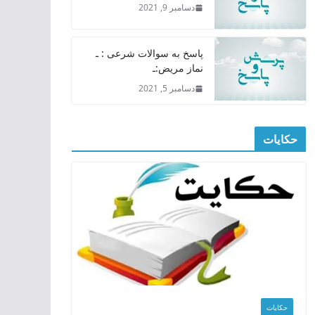
دسامبر 9, 2021
پاسخ به سوالات شرعی : ـ
نماز مریض:ـ
دسامبر 5, 2021
حکایات
حکایات