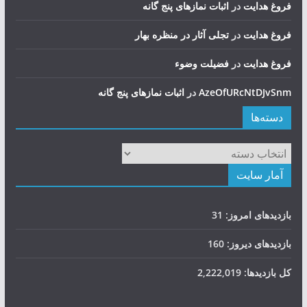
فروغ هدایت
در
اثبات نمازهای پنج گانه
فروغ هدایت
در
تجلی آثار در منظره بهار
فروغ هدایت
در
فضيلت وضوء
AzeOfURcNtDJvSnm
در
اثبات نمازهای پنج گانه
دسته‌ها
دسته‌ها
آمار سایت
بازدیدهای امروز:
31
بازدیدهای دیروز:
160
کل بازدیدها:
2,222,019