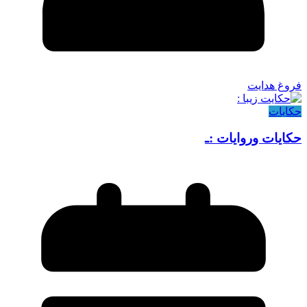
فروغ هدایت
حکایات
حکایات وروایات :ـ