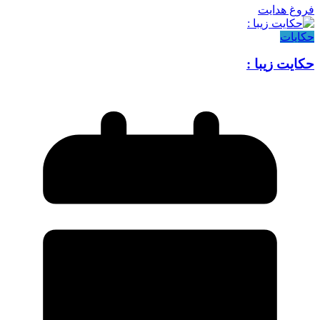
فروغ هدایت
حکایات
حکایت زیبا :