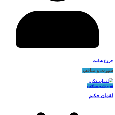
فروغ هدایت
سیرت و مناقب
سیرت و منافب
لقمان حکیم