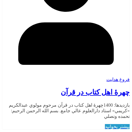
فروغ هدایت
چهرۀ اهل كتاب در قرآن
بازدیدها: 1400چهرۀ اهل كتاب در قرآن مرحوم مولوي عبدالكريم
«كريمي» استاد دارالعلوم عالي جامع. بسم الله الرحمن الرحيم:
نحمده ونصلي
بیشتر بخوانید