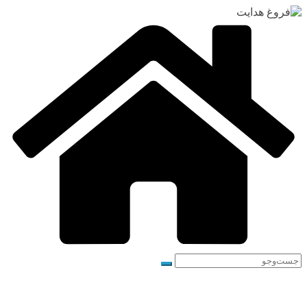
رفتن
به
محتوا