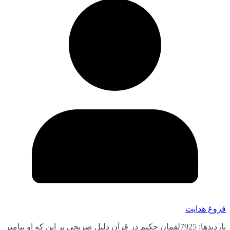
فروغ هدایت
بازدیدها: 7925لقمان حکیم در قرآن دلیل صریحی بر این که او پیامبر