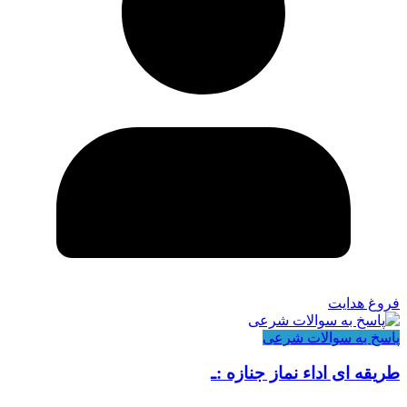
فروغ هدایت
پاسخ به سوالات شرعی
طریقه ای اداء نماز جنازه :ـ