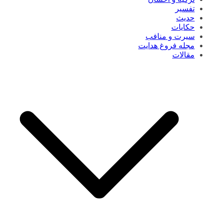
تفسیر
حدیث
حکایات
سیرت و منافب
مجله فروغ هدایت
مقالات