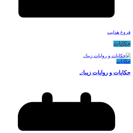
فروغ هدایت
حکایات
حکایات
حکایات و روایات زیبا:ـ