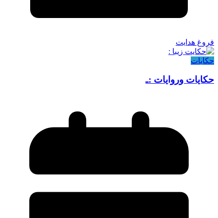
فروغ هدایت
حکایات
حکایات وروایات :ـ