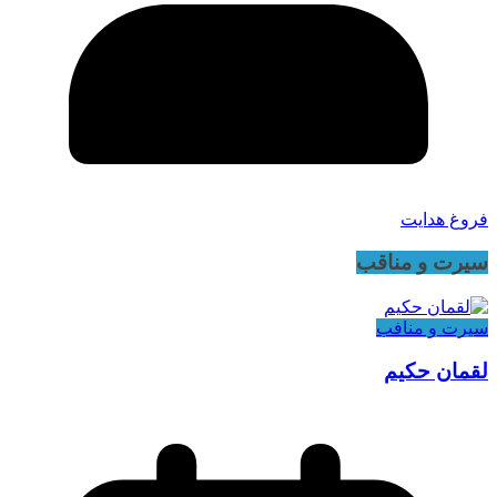
فروغ هدایت
سیرت و مناقب
سیرت و منافب
لقمان حکیم