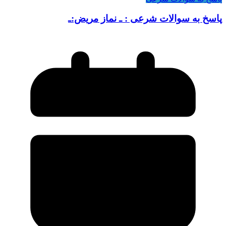
پاسخ به سوالات شرعی : ـ نماز مریض:ـ