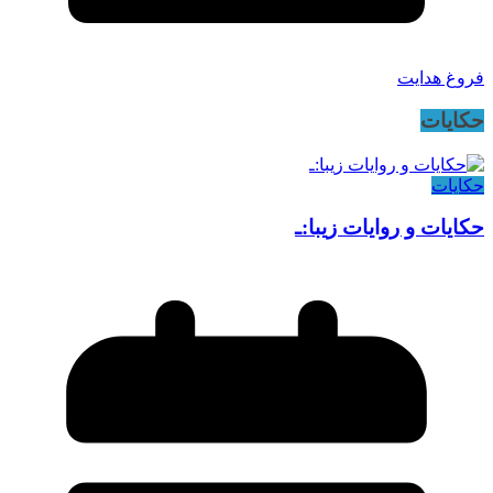
فروغ هدایت
حکایات
حکایات
حکایات و روایات زیبا:ـ