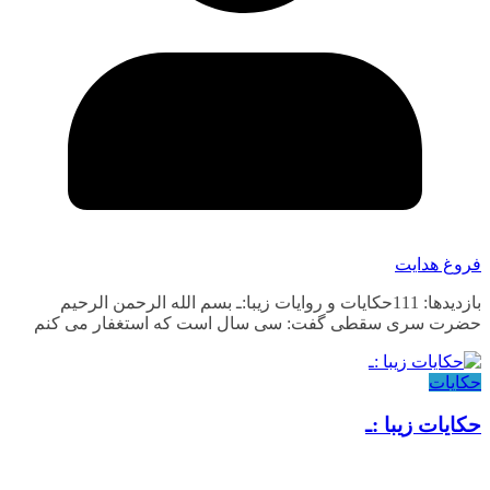
فروغ هدایت
بازدیدها: 111حکایات و روایات زیبا:ـ بسم الله الرحمن الرحیم
حضرت سری سقطی گفت: سی سال است که استغفار می کنم
حکایات
حکایات زیبا :ـ