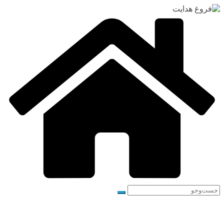
رفتن
به
محتوا