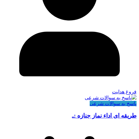
فروغ هدایت
پاسخ به سوالات شرعی
طریقه ای اداء نماز جنازه :ـ