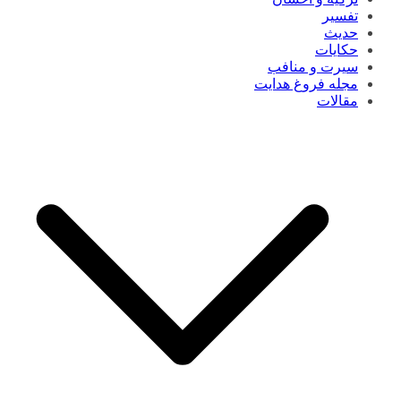
تفسیر
حدیث
حکایات
سیرت و منافب
مجله فروغ هدایت
مقالات