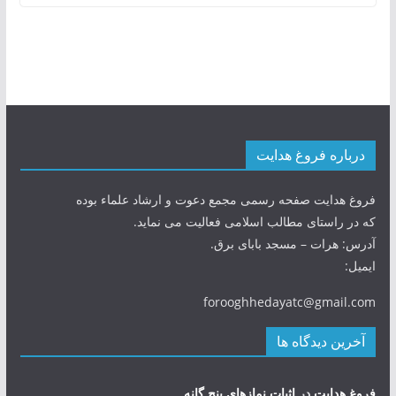
درباره فروغ هدایت
فروغ هدایت صفحه رسمی مجمع دعوت و ارشاد علماء بوده
که در راستای مطالب اسلامی فعالیت می نماید.
آدرس: هرات – مسجد بابای برق.
ایمیل:
forooghhedayatc@gmail.com
آخرین دیدگاه ها
فروغ هدایت
در
اثبات نمازهای پنج گانه