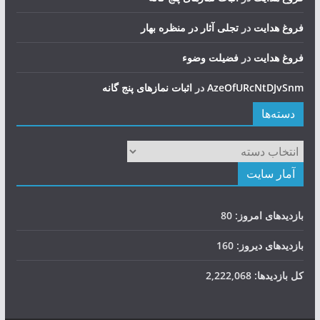
فروغ هدایت
در
تجلی آثار در منظره بهار
فروغ هدایت
در
فضيلت وضوء
AzeOfURcNtDJvSnm
در
اثبات نمازهای پنج گانه
دسته‌ها
دسته‌ها
آمار سایت
بازدیدهای امروز:
80
بازدیدهای دیروز:
160
کل بازدیدها:
2,222,068