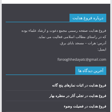
درباره فروغ هدایت
فروغ هدایت صفحه رسمی مجمع دعوت و ارشاد علماء بوده
که در راستای مطالب اسلامی فعالیت می نماید.
آدرس: هرات – مسجد بابای برق.
ایمیل:
forooghhedayatc@gmail.com
آخرین دیدگاه ها
فروغ هدایت
در
اثبات نمازهای پنج گانه
فروغ هدایت
در
تجلی آثار در منظره بهار
فروغ هدایت
در
فضيلت وضوء