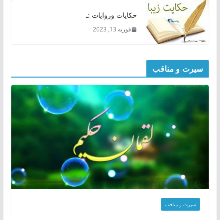
حکایات وروایات :ـ
فوریه 13, 2023
سیرت و مناقب
سیرت و منافب