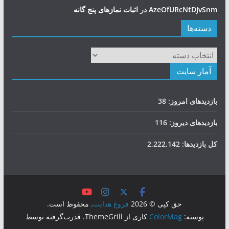
AzeOfURcNtDJvSnm
در
اثبات نمازهای پنج گانه
دسته‌ها
دسته‌ها
آمار سایت
بازدیدهای امروز:
38
بازدیدهای دیروز:
116
کل بازدیدها:
2,222,142
حق کپی © 2026
فروغ هدایت
. محفوظ است.
پوسته:
ColorMag
کاری از ThemeGrill. قدرت‌گرفته توسط