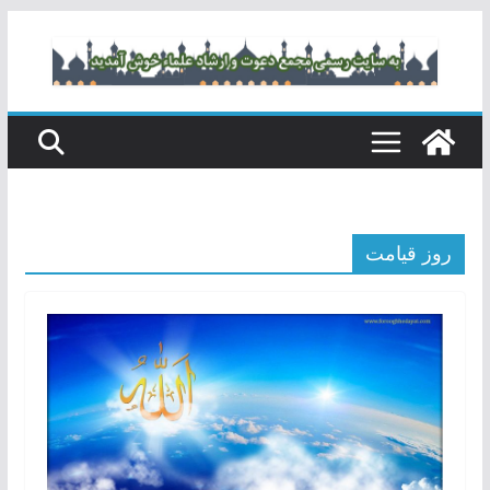
رفتن
به
محتوا
روز قیامت