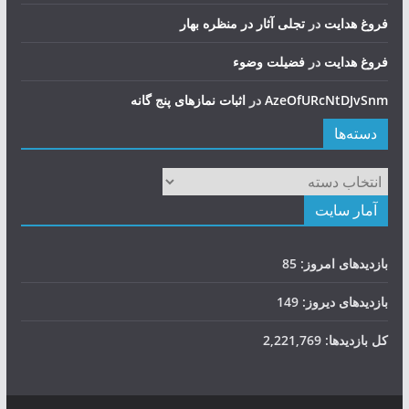
فروغ هدایت
در
تجلی آثار در منظره بهار
فروغ هدایت
در
فضيلت وضوء
AzeOfURcNtDJvSnm
در
اثبات نمازهای پنج گانه
دسته‌ها
دسته‌ها
آمار سایت
بازدیدهای امروز:
85
بازدیدهای دیروز:
149
کل بازدیدها:
2,221,769