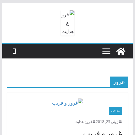
رفتن
به
محتوا
غرور
مقالات
ژوئن 25, 2018
فروغ هدایت
غرور و فریب