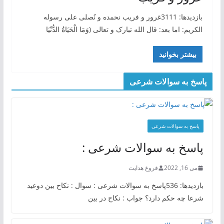
بازدیدها: 3111غرور و فریب نحمده و نُصلی علی رسوله
الکریم: اما بعد: قال الله تبارک و تعالی (وَمَا الْحَيَاةُ الدُّنْيَا
بیشتر بخوانید
پاسخ به سوالات شرعی
پاسخ به سوالات شرعی
پاسخ به سوالات شرعی :
می 16, 2022
فروغ هدایت
بازدیدها: 536پاسخ به سوالات شرعی : سوال : نکاح بین دوعید
شرعا چه حکم دارد؟ جواب : نکاح در بین