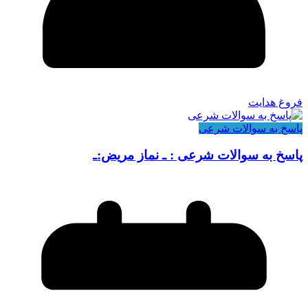
فروغ هدایت
پاسخ به سوالات شرعی
پاسخ به سوالات شرعی : ـ نماز مریض:ـ