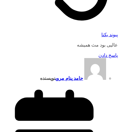
پیوند یکتا
عالیی بود مث همیشه
پاسخ دادن
حامد پنام مروی
نویسنده