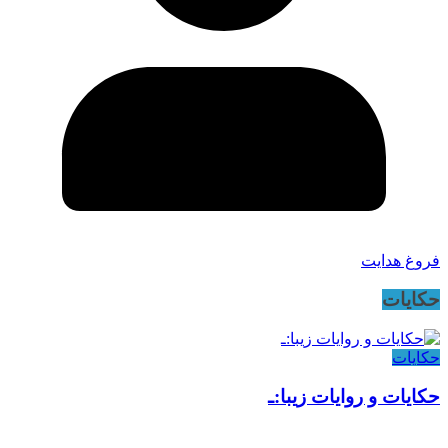
فروغ هدایت
حکایات
حکایات
حکایات و روایات زیبا:ـ