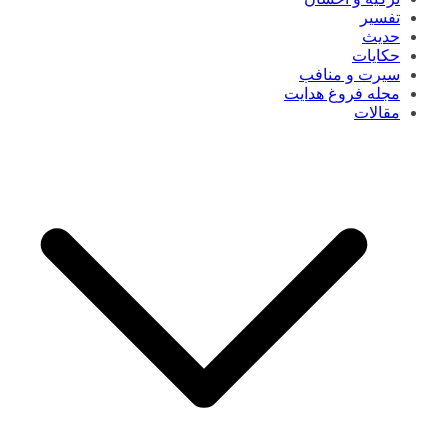
تفسیر
حدیث
حکایات
سیرت و منافب
مجله فروغ هدایت
مقالات