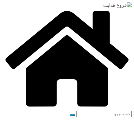
رفتن
به
محتوا