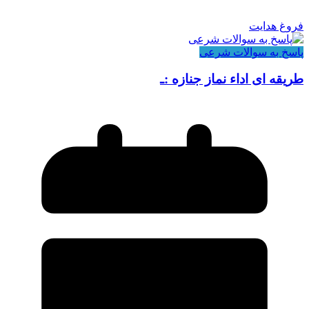
فروغ هدایت
پاسخ به سوالات شرعی
طریقه ای اداء نماز جنازه :ـ