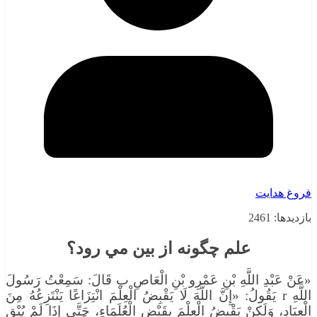
فروغ هدایت
بازدیدها: 2461
علم چگونه از بين مي‌ رود؟
«عَنْ عَبْدِ اللَّهِ بْنِ عَمْرِو بْنِ الْعَاصِ ب قَالَ: سَمِعْتُ رَسُولَ
اللَّهِ r يَقُولُ: «إِنَّ اللَّهَ لَا يَقْبِضُ الْعِلْمَ انْتِزَاعًا يَنْتَزِعُهُ مِنَ
الْعِبَادِ، وَلَكِنْ يَقْبِضُ الْعِلْمَ بِقَبْضِ الْعُلَمَاءِ، حَتَّى إِذَا لَمْ يُبْقِ