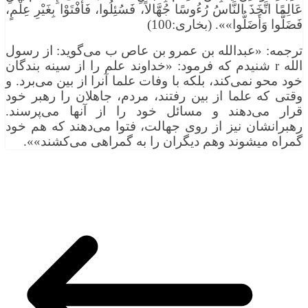
عَالِمًا اتَّخَذَ النَّاسُ رُءُوسًا جُهَّالاً، فَسُئِلُوا، فَأَفْتَوْا بِغَيْرِ عِلْمٍ،
فَضَلُّوا وَأَضَلُّوا»». (بخارى:100)
ترجمه: «عبدالله بن عمرو بن عاص ب می‌گوید: از رسول
الله r شنیدم كه فرمود: «خداوند علم را از سینه بندگان
خود محو نمی‌كند، بلكه با وفات علما آنرا از بین می‌برد. و
وقتی كه علما از بین رفتند، مردم، جاهلان را رهبر خود
قرار می‌دهند و مسائل خود را از آنها می‌پرسند.
رهبرانشان نیز از روی جهالت، فتوا می‌دهند كه هم خود
گمراه میشوند وهم دیگران را به گمراهی می‌كشند»».