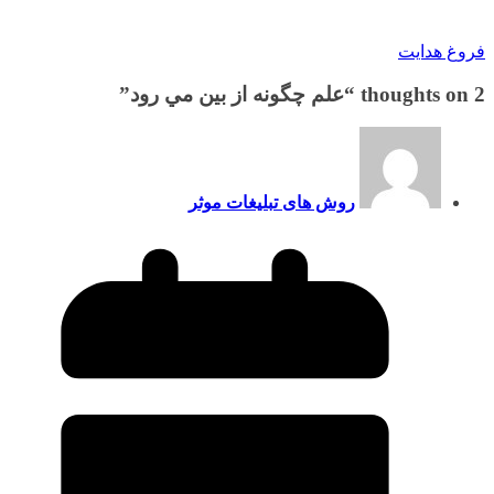
فروغ هدایت
2 thoughts on “
علم چگونه از بين مي‌ رود
”
روش های تبلیغات موثر