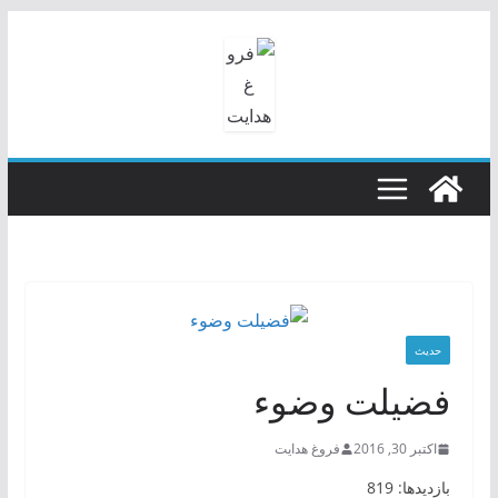
رفتن
به
محتوا
حدیث
فضيلت وضوء
اکتبر 30, 2016
فروغ هدایت
بازدیدها: 819