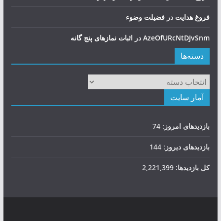
فروغ هدایت
در
فضيلت وضوء
AzeOfURcNtDJvSnm
در
اثبات نمازهای پنج گانه
دسته‌ها
دسته‌ها
آمار سایت
بازدیدهای امروز:
74
بازدیدهای دیروز:
144
کل بازدیدها:
2,221,399