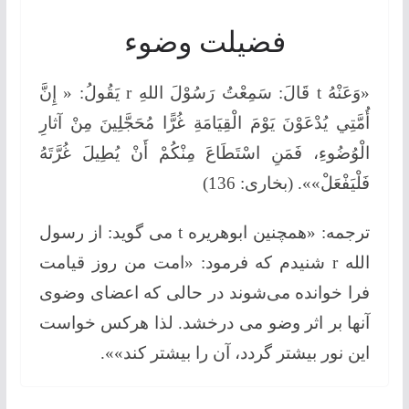
فضيلت وضوء
«وَعَنْهُ t قَالَ: سَمِعْتُ رَسُوْلَ اللهِ r يَقُولُ: « إِنَّ
أُمَّتِي يُدْعَوْنَ يَوْمَ الْقِيَامَةِ غُرًّا مُحَجَّلِينَ مِنْ آثارِ
الْوُضُوءِ، فَمَنِ اسْتَطَاعَ مِنْكُمْ أَنْ يُطِيلَ غُرَّتَهُ
فَلْيَفْعَلْ»». (بخارى: 136)
ترجمه: «همچنین ابوهریره t می‌ گوید: از رسول
الله r شنیدم كه فرمود: «امت من روز قیامت
فرا خوانده می‌شوند در حالی كه اعضای وضوی
آنها بر اثر وضو می ‌درخشد. لذا هركس خواست
این نور بیشتر گردد، آن را بیشتر كند»».