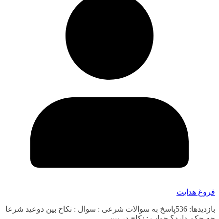
فروغ هدایت
بازدیدها: 536پاسخ به سوالات شرعی : سوال : نکاح بین دوعید شرعا
چه حکم دارد؟ جواب : نکاح در بین