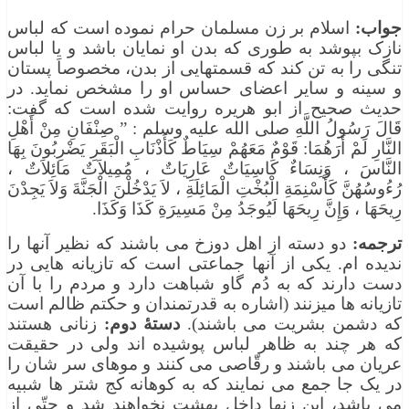
جواب:
اسلام بر زن مسلمان حرام نموده است که لباس
نازک بپوشد به طوری که بدن او نمایان باشد و یا لباس
تنگی را به تن کند که قسمتهایی از بدن، مخصوصاَ پستان
و سینه و سایر اعضای حساس او را مشخص نماید. در
حدیث صحیح از ابو هریره روایت شده است که گفت:
قَالَ رَسُولُ اللَّهِ صلى الله عليه وسلم : ” صِنْفَانِ مِنْ أَهْلِ
النَّارِ لَمْ أَرَهُمَا: قَوْمٌ مَعَهُمْ سِيَاطٌ كَأَذْنَابِ الْبَقَرِ يَضْرِبُونَ بِهَا
النَّاسَ ، وَنِسَاءٌ كَاسِيَاتٌ عَارِيَاتٌ ، مُمِيلاَتٌ مَائِلاَتٌ ،
رُءُوسُهُنَّ كَأَسْنِمَةِ الْبُخْتِ الْمَائِلَةِ ، لاَ يَدْخُلْنَ الْجَنَّةَ وَلاَ يَجِدْنَ
رِيحَهَا ، وَإِنَّ رِيحَهَا لَيُوجَدُ مِنْ مَسِيرَةِ كَذَا وَكَذَا.
ترجمه:
دو دسته از اهل دوزخ می باشند که نظیر آنها را
ندیده ام. یکی از آنها جماعتی است که تازیانه هایی در
دست دارند که به دُم گاو شباهت دارد و مردم را با آن
تازیانه ها میزنند (اشاره به قدرتمندان و حکتم ظالم است
که دشمن بشریت می باشند).
دستۀ دوم:
زنانی هستند
که هر چند به ظاهر لباس پوشیده اند ولی در حقیقت
عریان می باشند و رقّاصی می کنند و موهای سر شان را
در یک جا جمع می نمایند که به کوهانه کج شتر ها شبیه
می باشد، این زنها داخل بهشت نخواهند شد و حتّی از