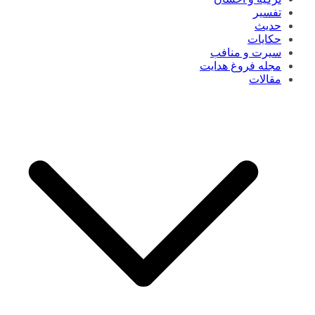
تفسیر
حدیث
حکایات
سیرت و منافب
مجله فروغ هدایت
مقالات