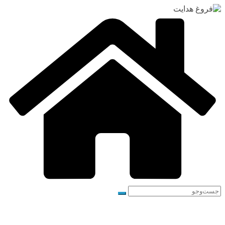
رفتن
به
محتوا