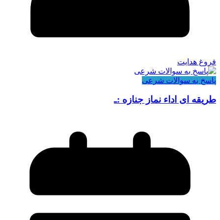
فروغ هدایت
پاسخ به سوالات شرعی
طریقه ای اداء نماز جنازه :ـ