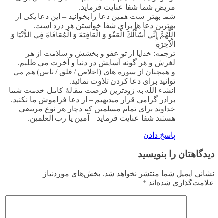
مریض شما شفا عنایت فرماید.
شما بهتر است همین دعا را بخوانید – این دعا یکی از
بهترین دعا ها برای شفا خواستن هر درد است.
اللَّهُمَّ إِنِّي أَسْأَلُكَ الْعَفْوَ وَ الْعَافِيَةَ وَ الْمُعَافَاةَ فِي الدُّنْيَا وَ
الْآخِرَةِ
ترجمه: خدايا از تو عفو و بخشش و سلامت از هر
لغزش و هر گونه آسايش در دنيا و آخرت مى ‏طلبم.
و همچنان از سوره های (اخلاص / فلق / ناس) هم می
توانید برای دعا کردن تلاوت نمائید.
انشاء الله به زودترین فرصت مقالۀ کامل خدمت شما
برادر گرامی قرار میدیهیم – از دعا فراموش ما نکنید.
خداوند برای تمام مسلمین که دچار هر نوع مریضی
هستند شفا عنایت فرماید – آمین یا رب العلمین.
پاسخ دادن
دیدگاهتان را بنویسید
نشانی ایمیل شما منتشر نخواهد شد.
بخش‌های موردنیاز
علامت‌گذاری شده‌اند
*