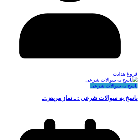
فروغ هدایت
پاسخ به سوالات شرعی
پاسخ به سوالات شرعی : ـ نماز مریض:ـ