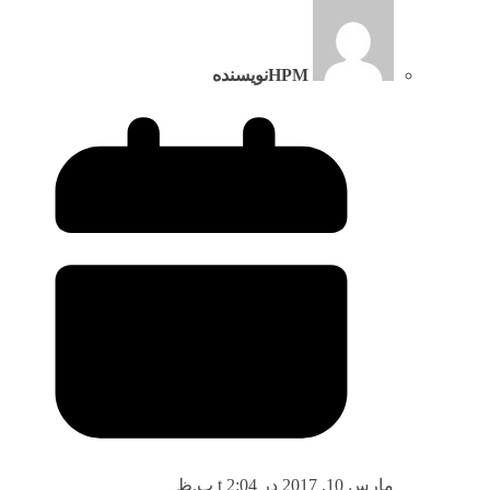
HPM
نویسنده
مارس 10, 2017 در t 2:04 ب.ظ