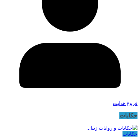
فروغ هدایت
حکایات
حکایات