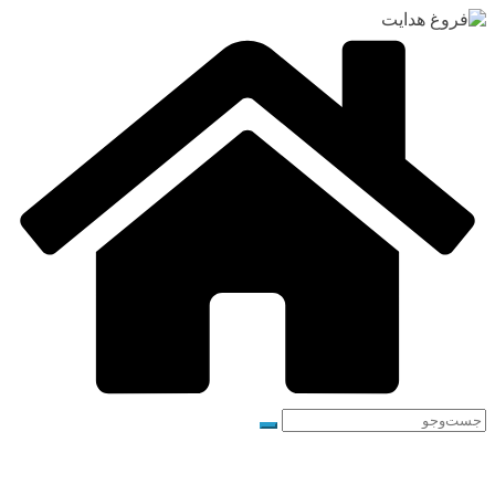
رفتن
به
محتوا