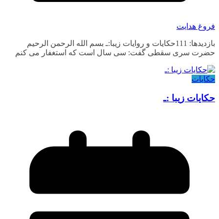
فروغ هدایت
بازدیدها: 111حکایات و روایات زیبا:ـ بسم الله الرحمن الرحیم
حضرت سری سقطی گفت: سی سال است که استغفار می کنم
حکایات
حکایات زیبا :ـ