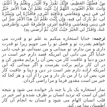
مِنْ فضْلِكَ العَظِيم، فإِنَّكَ تَقْدِرُ ولا أَقْدِرُ، وتعْلَمُ ولا أَعْلَمُ،
وَأَنتَ علاَّمُ الغُيُوبِ. اللَّهُمَّ إِنْ كنْتَ تعْلَمُ أَنَّ هذا الأمرَ خَيْرٌ
لي في دِيني وَمَعَاشي وَعَاقِبَةِ أَمْرِي، فاقْدُرْهُ لي وَيَسِّرْهُ
لي، ثمَّ بَارِكْ لي فِيهِ، وَإِن كُنْتَ تعْلمُ أَنَّ هذَا الأَمْرَ شرٌّ لي
في دِيني وَمَعاشي وَعَاقبةِ أَمَرِي، فاصْرِفهُ عَني، وَاصْرفني
عَنهُ، وَاقدُرْ لي الخَيْرَ حَيْثُ كانَ، ثُمَّ أرضني بِهِ)
ترجمه:
خدایا استخاره میکنم به علم تو و قدرت می
خواهم بقدرت تو و فضل تو را می جویم زیرا تو قدرت
داری و من ندارم، تو میدانی و من نمیدانم، تو غیب دانی
خدایا اگر می دانی این امریکه قصد دارم خیر است در
دین و دنیا و عاقبت کار من، پس آن را برایم مقدور کن و
در آن کار برایم برکت بفرست و اگر میدانی که این
امریکه اراده دارم شر است در دین و دینا و عاقبت کار
من، پس آن را از من باز دار و من را از آن، و هر کجا که
خیر من است مقدور فرما و مرا راضی گردان.
نماز استخاره یک بار یا چند بار خوانده می شود و نتیجه
اش آن است که تردید انسان بر طرف شده و امر خیر در
قلب انسان الهام می شود و انسان به انجام آن کار
اطمینان پیدا می کند.