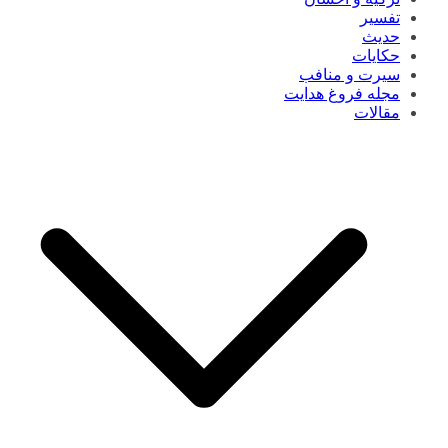
تفسیر
حدیث
حکایات
سیرت و منافب
مجله فروغ هدایت
مقالات