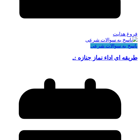
فروغ هدایت
پاسخ به سوالات شرعی
طریقه ای اداء نماز جنازه :ـ