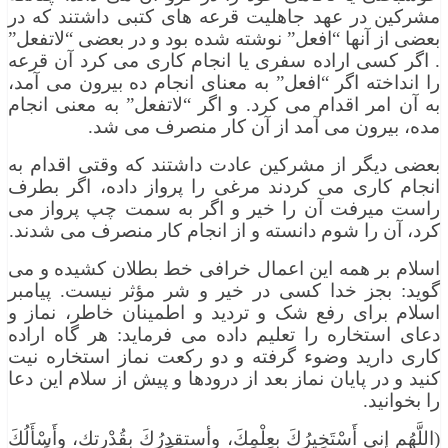
مشرکین در عهد جاهلیت قرعه های کتبی داشتند که در
بعضی از آنها “افعل” نوشته شده بود و در بعضی “لاتفعل”
. اگر کسی اراده سفری یا انجام کاری می کرد آن قرعه
را انداخته اگر “افعل” به معنای انجام ده بیرون می آمد،
به آن امر اقدام می کرد. و اگر “لاتفعل” به معنی انجام
مده، بیرون می آمد از آن کار منصرف می شد.
بعضی دیگر از مشرکین عادت داشتند که وقتی اقدام به
انجام کاری می کردند مرغی را پرواز داده، اگر بطرف
راست میرفت آن را خیر و اگر به سمت چپ پرواز می
کرد، آن را شوم دانسته و از انجام کار منصرف می شدند.
اسلام بر همه این اعمال خرافی خط بطلان کشیده و می
گوید: بجز خدا کسی در خیر و شر مؤثر نیست. پیامبر
اسلام برای رفع شک و تردید و اطمینان خاطر، نماز و
دعای استخاره را تعلیم داده می فرماید: هر گاه اراده
کاری دارید وضوء گرفته و دو رکعت نماز استخاره نیت
کنید و در پایان نماز بعد از درودها و پیش از سلام این دعا
را بخوانید.
(اللَّهُم إِني أَسْتَخِيرُكَ بعِلْمِكَ، وأستقدِرُكَ بقُدْرِتك، وأَسْأَلُكَ