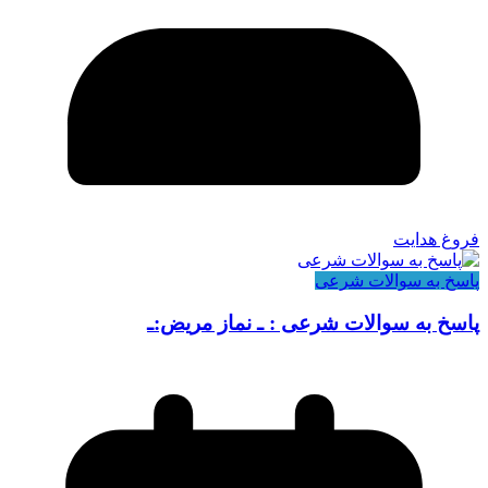
فروغ هدایت
پاسخ به سوالات شرعی
پاسخ به سوالات شرعی : ـ نماز مریض:ـ