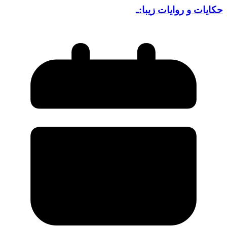
حکایات و روایات زیبا:ـ