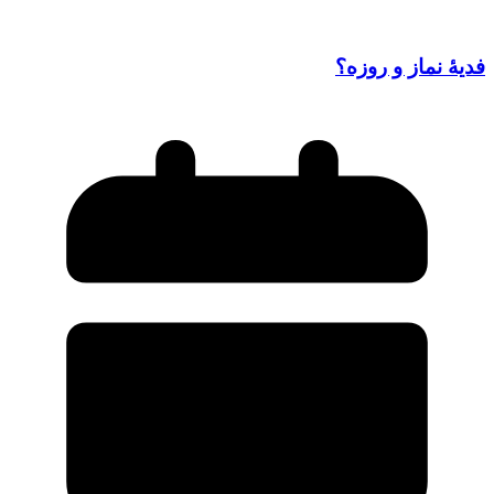
فدیۀ نماز و روزه؟