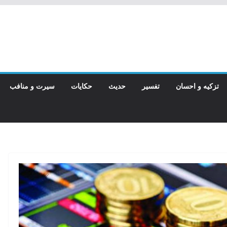
تزکیه و احسان
تفسیر
حدیث
حکایات
سیرت و منافب