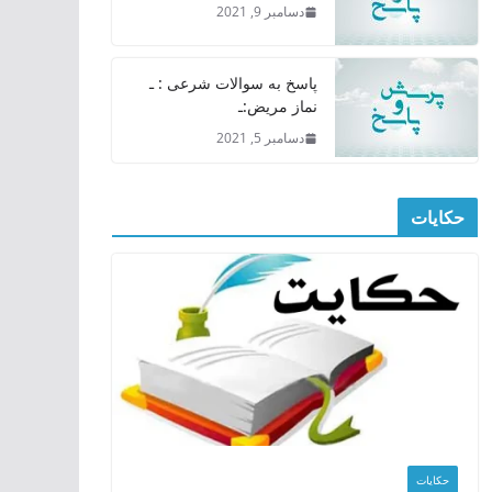
دسامبر 9, 2021
پاسخ به سوالات شرعی : ـ
نماز مریض:ـ
دسامبر 5, 2021
حکایات
حکایات