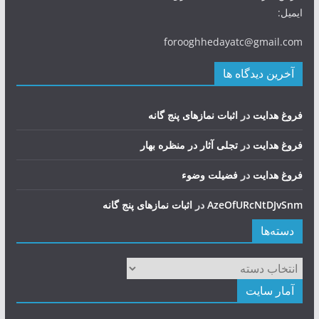
ایمیل:
forooghhedayatc@gmail.com
آخرین دیدگاه ها
فروغ هدایت
در
اثبات نمازهای پنج گانه
فروغ هدایت
در
تجلی آثار در منظره بهار
فروغ هدایت
در
فضيلت وضوء
AzeOfURcNtDJvSnm
در
اثبات نمازهای پنج گانه
دسته‌ها
دسته‌ها
آمار سایت