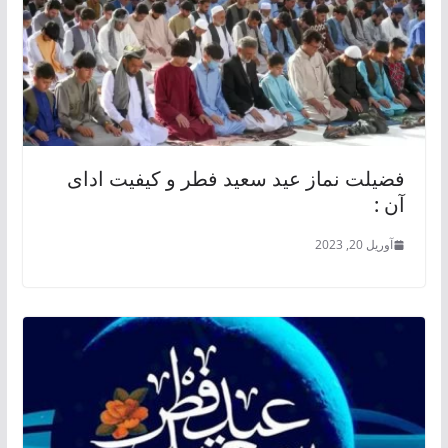
فضیلت نماز عید سعید فطر و کیفیت ادای
آن :
آوریل 20, 2023