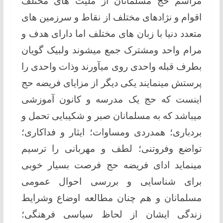
مراسم حج مسلمانان از ملیت های مختلف
اقوام و نژادهای مختلف از نقاط و سرزمین های
متعدد دنیا با زبان های مختلف اما دارای هدف و
مرام واحد ومشترک جمع میشوند ولبیک گویان
بطرف قبله واحدی روی میآورند وذات واحدی را
پرستش مینمایند یکی دیگر از مزایای فریضه حج
اینست که حج یک مدرسه و کانون آموزشی
میباشد که به مسلمانان صبر و شکیبایی تحمل و
بردباری؛ همدردی ومساوات؛ ایثار و فداکاری؛
تواضع وفروتنی؛ لطف و مهربانی را ترسیم
مینماید ادای فریضه حج فرصت بسیار خوبی
برای شناسایی و بررسی احوال عمومی
مسلمانان و هم چنان مطالعه اوضاع وشرایط
زندگی ایشان از لحاظ سیاسی فرهنگی؛