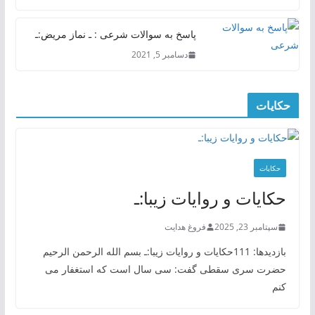
پاسخ به سوالات شرعی : ـ نماز مریض:ـ
دسامبر 5, 2021
حکایات
حکایات
حکایات و روایات زیبا:ـ
سپتامبر 23, 2025
فروغ هدایت
بازدیدها: 111حکایات و روایات زیبا:ـ بسم الله الرحمن الرحیم
حضرت سری سقطی گفت: سی سال است که استغفار می
کنم