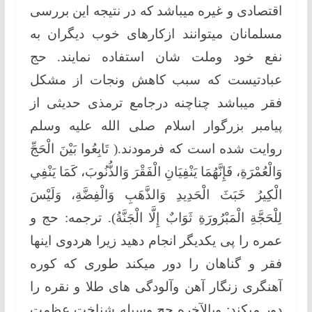
اقتصادی و غیره میباشد که در نتیجه این بررسی
مسلمانان میتوانند ازکارهای خوب دیگران به
نفع خود وملت شان استفاده نمایند. حج
عبادتیست که سبب کاهش ونجات از مشکل
فقر میباشد چناچنه درجامع ترمذی حدیثی از
پیامبر بزرگوار اسلام صلی الله علیه وسلم
روایت شده است که فرمودند.( تَابِعُوا بَيْنَ الْحَجِّ
وَالْعُمْرَةِ، فَإِنَّهُمَا يَنْفِيَانِ الْفَقْرَ وَالذُّنُوبَ، كَمَا يَنْفِي
الْكِيرُ خَبَثَ الْحَدِيدِ وَالذَّهَبِ وَالْفِضَّةِ، وَلَيْسَ
لِلْحَجَّةِ الْمَبْرُورَةِ ثَوَابٌ إِلَّا الْجَنَّةُ). ترجمه: حج و
عمره را پی یکدیگر انجام دهید زیرا هردوی اینها
فقر و گناهان را دور میکند طوری که کوره
آهنگری زنگار آهن وآلودگی های طلا و نقره را
دور میکند: وبالآخره حج وسیله شناخت عظمت