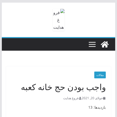
رفتن
به
محتوا
مقالات
واجب بودن حج خانه کعبه
جولای 20, 2021
فروغ هدایت
بازدیدها: 13