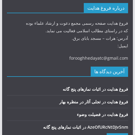
درباره فروغ هدایت
فروغ هدایت صفحه رسمی مجمع دعوت و ارشاد علماء بوده
که در راستای مطالب اسلامی فعالیت می نماید.
آدرس: هرات – مسجد بابای برق.
ایمیل:
forooghhedayatc@gmail.com
آخرین دیدگاه ها
فروغ هدایت
در
اثبات نمازهای پنج گانه
فروغ هدایت
در
تجلی آثار در منظره بهار
فروغ هدایت
در
فضيلت وضوء
AzeOfURcNtDJvSnm
در
اثبات نمازهای پنج گانه