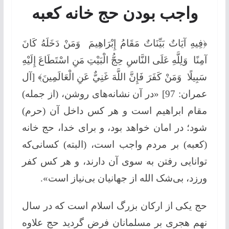
واجب بودن حج خانه کعبه
﴿فِيهِ آيَاتٌ بَيِّنَاتٌ مَقَامُ إِبْرَاهِيمَ وَمَنْ دَخَلَهُ كَانَ
آمِنًا وَلِلَّهِ عَلَى النَّاسِ حِجُّ الْبَيْتِ مَنِ اسْتَطَاعَ إِلَيْهِ
سَبِيلًا وَمَنْ كَفَرَ فَإِنَّ اللَّهَ غَنِيٌّ عَنِ الْعَالَمِينَ﴾ [آل
عمران: 97] «در آن نشانه‌های روشن، (از جمله)
مقام ابراهیم است و هر کس داخل آن (حرم)
شود؛ در امان خواهد بود، و برای خدا، حج خانه
(کعبه) بر مردم واجب است، (البته) کسانی‌که
توانایی رفتن به سوی آن دارند، و هر کس کفر
ورزد، بی‌شک الله از جهانیان بی‌نیاز است».
حج یکی از ارکان بزرگ اسلام است که در سال
نهم هجری بر مسلمانان فرض گردید حج علاوه