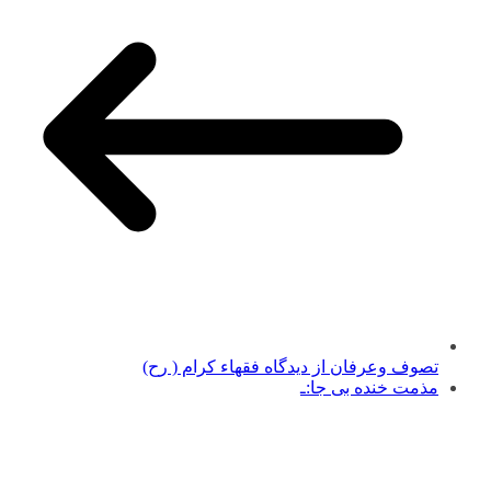
تصوف وعرفان از دیدگاه فقهاء کرام ( رح)
مذمت خنده بی جا:ـ