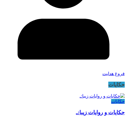
فروغ هدایت
حکایات
حکایات
حکایات و روایات زیبا:ـ