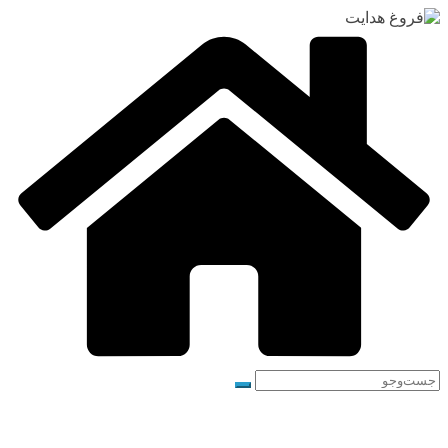
رفتن
به
محتوا