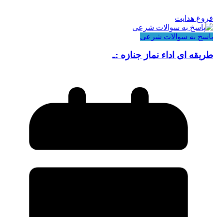
فروغ هدایت
پاسخ به سوالات شرعی
طریقه ای اداء نماز جنازه :ـ