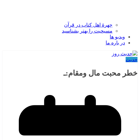
چهرۀ اهل کتاب در قرآن
مسیحیت را بهتر بشناسید
ویدیو ها
در باره ما
حدیث
خطر محبت مال ومقام:ـ