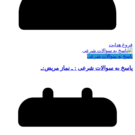
فروغ هدایت
پاسخ به سوالات شرعی
پاسخ به سوالات شرعی : ـ نماز مریض:ـ