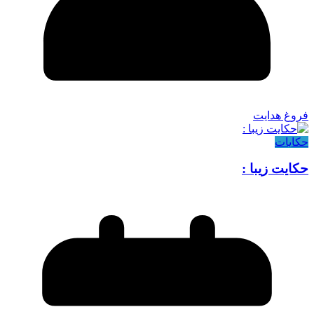
فروغ هدایت
حکایات
حکایت زیبا :