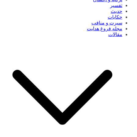
تفسیر
حدیث
حکایات
سیرت و منافب
مجله فروغ هدایت
مقالات