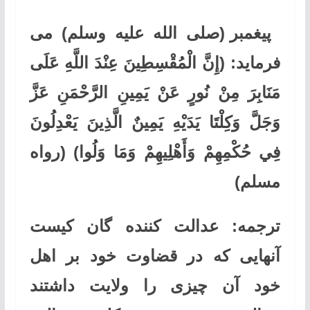
پیغمبر (صلی الله علیه وسلم) می
فرماید:
(إِنَّ الْمُقْسِطِينَ عِنْدَ اللَّهِ عَلَى
مَنَابِرَ مِنْ نُورٍ عَنْ يَمِينِ الرَّحْمَنِ عَزَّ
وَجَلَّ وَكِلْتَا يَدَيْهِ يَمِينٌ الَّذِينَ يَعْدِلُونَ
فِي حُكْمِهِمْ وَأَهْلِيهِمْ وَمَا وَلُوا)
(رواه
مسلم)
ترجمه:
عدالت کننده گان کیست
آنهایی که در قضاوت خود بر اهل
خود آن چیزی را ولایت داشتند