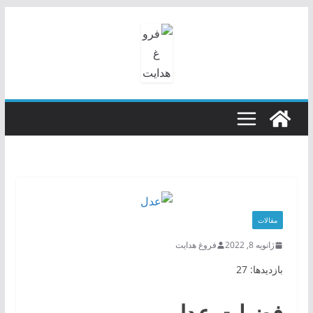
رفتن
به
محتوا
مقالات
ژانویه 8, 2022
فروغ هدایت
بازدیدها: 27