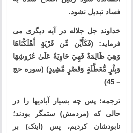
فساد تبدیل نشود.
خداوند جل جلاله در آیه دیگری می
فرماید:
(فَكَأَيِّن مِّن قَرْيَةٍ أَهْلَكْنَاهَا
وَهِيَ ظَالِمَةٌ فَهِيَ خَاوِيَةٌ عَلَىٰ عُرُوشِهَا
وَبِئْرٍ مُّعَطَّلَةٍ وَقَصْرٍ مَّشِيدٍ)
(سوره حج
45)
–
ترجمه:
پس چه بسیار آبادیها را در
حالی که (مردمش) ستمگر بودند؛
نابودشان کردیم، پس (اینک) بر