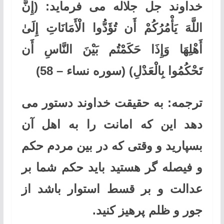
خداوند جل جلاله می فرماید:
(إِنَّ
اللَّهَ يَأْمُرُكُمْ أَن تُؤَدُّوا الْأَمَانَاتِ إِلَىٰ
أَهْلِهَا وَإِذَا حَكَمْتُم بَيْنَ النَّاسِ أَن
تَحْكُمُوا بِالْعَدْلِ)
(سوره نساء
–
58)
ترجمه:
به حقیقت خداوند دستور می
دهد این که امانت را به اهل آن
بسپارید و وقتی که در بین مردم حکم
و فیصله گر هستید باید حکم شما بر
عدالت و بر قسط استوار باشد از
جور و ظلم پرهیز کنید.