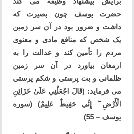
برایش پیشنهاد وظیفه می کند
حضرت یوسف چون بصیرت که
داشت و ضرور بود در آن سر زمین
یک شخص که منافع مادی و معنوی
مردم را تأمین کند و عدالت را به
ارمغان بیاورد در آن سر زمین
ظلمانی و بت پرستی و شکم پرستی
می فرماید:
(قَالَ اجْعَلْنِي عَلَىٰ خَزَائِنِ
الْأَرْضِ ۖ إِنِّي حَفِيظٌ عَلِيمٌ)
(سوره
یوسف
–
55)