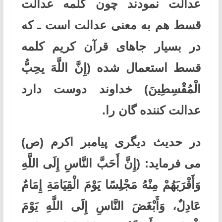
عدالت نمودند چون کلمه عدالت
قسط هم به معنی عدالت است ـ که
در بسیار جاهای قرآن کریم کلمه
قسط استعمال شده (إِنَّ اللَّهَ یحِبُّ
الْمُقْسِطِینَ) خداوند دوست دارد
عدالت کننده گان را.
در حدیث دیگری پیامبر اکرم (ص)
می فرماید:
(إِنَّ أَحَبَّ النَّاسِ إِلَى اللَّهِ
وَأَقْرَبَهُمْ مِنْهُ مَجْلِسًا يَوْمَ الْقِيَامَةِ إِمَامٌ
عَادِلٌ، وَأَبْغَضَ النَّاسِ إِلَى اللَّهِ يَوْمَ