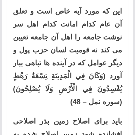
این که مورد آیه خاص است و تعلق
آن عام کدام امانت کدام اهل سر
نوشت جامعه را اهل آن جامعه تعیین
می کند نه قومیت لسان حزب پول و
دیگر عوامل که در آینده ها تباهی ببار
آورد
(وَكَانَ فِي الْمَدِينَةِ تِسْعَةُ رَهْطٍ
يُفْسِدُونَ فِي الْأَرْضِ وَلَا يُصْلِحُونَ)
(سوره نمل
–
48)
باید برای اصلاح زمین بذر اصلاحی
افشانده شود زمین اصلاح شده به