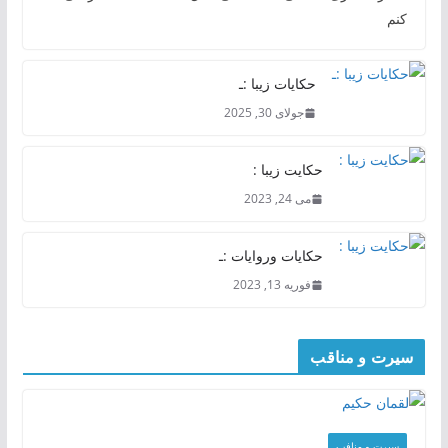
کنم
حکایات زیبا :ـ
جولای 30, 2025
حکایت زیبا :
می 24, 2023
حکایات وروایات :ـ
فوریه 13, 2023
سیرت و مناقب
سیرت و منافب