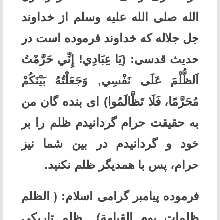
الله صلی الله علیه وسلم از خداوند
جل جلاله که خداوند فرموده است در
حدیث قدسی:
(يَا عِبَادِي! إِنِّي حَرَّمْتُ
اَلظُّلْمَ عَلَى نَفْسِي, وَجَعَلْتُهُ بَيْنَكُمْ
مُحَرَّمًا، فَلَا تَظَّالَمُوا)
ای بنده گان من
به حقیقت حرام گردانیدم ظلم را بر
خود و گردانیدم در بین شما نیز
حرام، پس با همدیگر ظلم نکنید.
فرموده پیامبر گرامی اسلام:
( الظلم
ظلمات یوم القیامة)
ظلم تاریکی