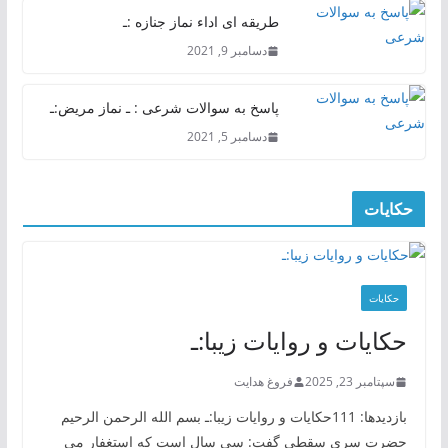
طریقه ای اداء نماز جنازه :ـ
دسامبر 9, 2021
پاسخ به سوالات شرعی : ـ نماز مریض:ـ
دسامبر 5, 2021
حکایات
حکایات
حکایات و روایات زیبا:ـ
سپتامبر 23, 2025
فروغ هدایت
بازدیدها: 111حکایات و روایات زیبا:ـ بسم الله الرحمن الرحیم
حضرت سری سقطی گفت: سی سال است که استغفار می