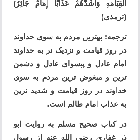
الْقِيَامَةِ وَأَشَدَّهُمْ عَذَابًا إِمَامٌ جَائِرٌ)
(ترمذی)
ترجمه:
بهترین مردم به سوی خداوند
در روز قیامت و نزدیک تر به خداوند
امام عادل و پیشوای عادل و دشمن
ترین و مبغوض ترین مردم به سوی
خداوند در روز قیامت و شدید ترین
به عذاب امام ظالم است.
در کتاب صحیح مسلم به روایت ابو
ذر غفاری رضی الله عنه از رسول