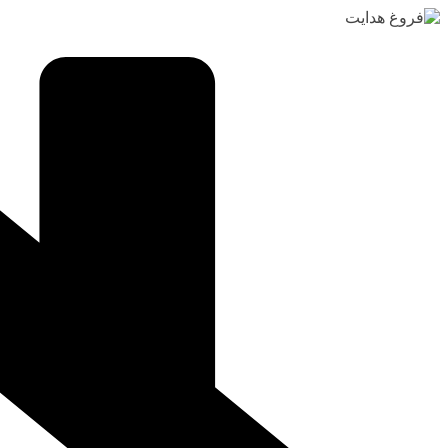
رفتن
به
محتوا