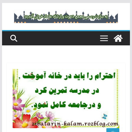
رفتن
به
محتوا