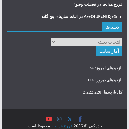
فروغ هدایت
در
فضيلت وضوء
AzeOfURcNtDJvSnm
در
اثبات نمازهای پنج گانه
دسته‌ها
دسته‌ها
آمار سایت
بازدیدهای امروز:
124
بازدیدهای دیروز:
116
کل بازدیدها:
2,222,228
حق کپی © 2026
فروغ هدایت
. محفوظ است.