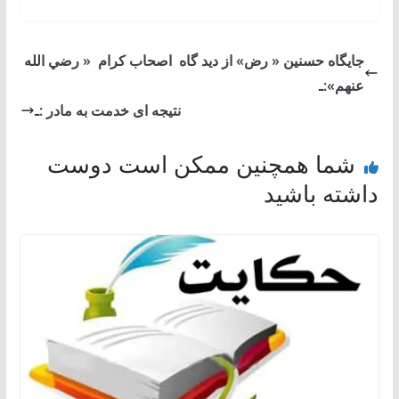
جایگاه حسنين « رض» از ديد گاه اصحاب كرام « رضي الله
عنهم»:ـ
نتیجه ای خدمت به مادر :ـ
شما همچنین ممکن است دوست
داشته باشید