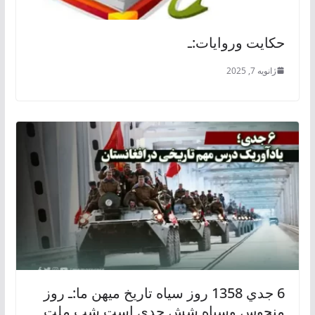
حکایت وروایات:ـ
ژانویه 7, 2025
6 جدي 1358 روز سياه تاريخ ميهن ما:ـ روز
منحوس وسیاه شش جدی است شب ملت