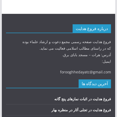
درباره فروغ هدایت
فروغ هدایت صفحه رسمی مجمع دعوت و ارشاد علماء بوده
که در راستای مطالب اسلامی فعالیت می نماید.
آدرس: هرات – مسجد بابای برق.
ایمیل:
forooghhedayatc@gmail.com
آخرین دیدگاه ها
فروغ هدایت
در
اثبات نمازهای پنج گانه
فروغ هدایت
در
تجلی آثار در منظره بهار