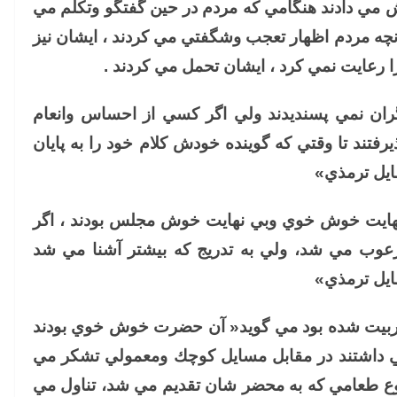
دادند هنگامي كه مردم در حين گفتگو وتكلم مي
آنچه مردم اظهار تعجب وشگفتي مي كردند ، ايشان نيز
ا رعايت نمي كرد ، ايشان تحمل مي كردند .
گران نمي پسنديدند ولي اگر كسي از احساس وانعام
تند تا وقتي كه گوينده خودش كلام خود را به پايان
ايل ترمذي»
 نهايت خوش خوي وبي نهايت خوش مجلس بودند ، اگر
رعوب مي شد، ولي به تدريج كه بيشتر آشنا مي شد
يل ترمذي»
ن تربيت شده بود مي گويد« آن حضرت خوش خوي بودند
نمي داشتند در مقابل مسايل كوچك ومعمولي تشكر مي
وع طعامي كه به محضر شان تقديم مي شد، تناول مي