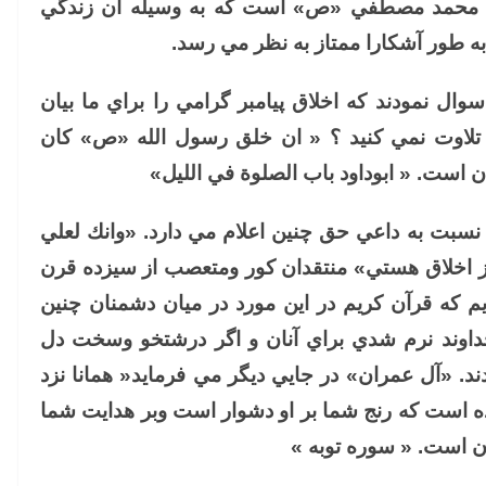
 محمد مصطفي «ص» است كه به وسيله آن زندگي
به طور آشكارا ممتاز به نظر مي رسد.
 نمودند كه اخلاق پيامبر گرامي را براي ما بيان
را تلاوت نمي كنيد ؟ « ان خلق رسول الله «ص» كان
ن است. « ابوداود باب الصلوة في الليل»
نسبت به داعي حق چنين اعلام مي دارد. «وانك لعلي
از اخلاق هستي» منتقدان كور ومتعصب از سيزده قرن
م كه قرآن كريم در اين مورد در ميان دشمنان چنين
وند نرم شدي براي آنان و اگر درشتخو وسخت دل
شدند. «آل عمران» در جايي ديگر مي فرمايد« همانا نزد
ده است كه رنج شما بر او دشوار است وبر هدايت شما
 است. « سوره توبه »