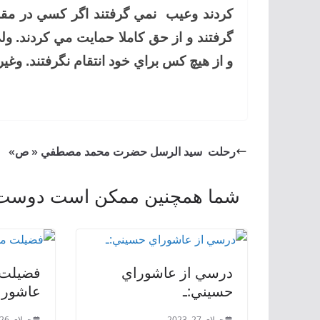
كردند وعيب نمي گرفتند اگر كسي در م
گرفتند و از حق كاملا حمايت مي كردند.
و از هيچ كس براي خود انتقام نگرفتند. وغیر
رحلت سيد الرسل حضرت محمد مصطفي « ص»
شما همچنین ممکن است دوست د
درسي از عاشوراي
فضیلت 
حسيني:ـ
عاشوراء
جولای 27, 2023
جولای 26, 2023