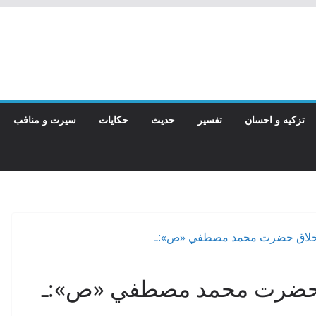
تزکیه و احسان
تفسیر
حدیث
حکایات
سیرت و منافب
ق حضرت محمد مصطفي «ص»:ـ