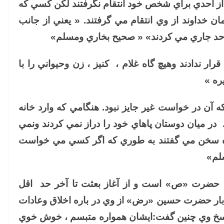
د از احدي براي شخص خود انتقام نگرفتند لكن كسي كه
ن خداوند از وي انتقام مي گرفتند. « يعني از جانب
 حد جاري مي كردند» « صحيح بخاري ومسلم»
رار ندادند وهيچ گاه غلام ، كنيز ، زن وحيواني را با
ره »
آن در خواست غير جايز نبود. هنگامي كه وارد خانه
در ميان دوستان پاهاي خود را دراز نمي كردند ونمي
 سخن مي گفتند به طوري كه اگر كسي مي خواست
لم»
حضرت «ص» است و از آغاز بعثت تا آخر حد اقل
بار حضرت حسين «رض» از وي در باره اخلاق وعادات
 وي چنين گفت:ايشان همواره متبسم ، خوش خوي