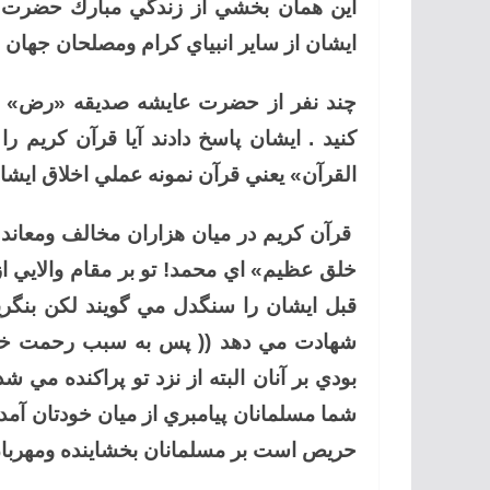
اين همان بخشي از زندگي مبارك حضرت
ايشان از ساير انبياي كرام ومصلحان جهان 
چند نفر از حضرت عايشه صديقه «رض» سوال
كنيد . ايشان پاسخ دادند آيا قرآن كريم 
القرآن» يعني قرآن نمونه عملي اخلاق ايشا
قرآن كريم در ميان هزاران مخالف ومعاند 
خلق عظيم» اي محمد! تو بر مقام والايي 
قبل ايشان را سنگدل مي گويند لكن بنگري
شهادت مي دهد (( پس به سبب رحمت خدا
بودي بر آنان البته از نزد تو پراكنده مي 
شما مسلمانان پيامبري از ميان خودتان آم
حريص است بر مسلمانان بخشاينده ومهربان