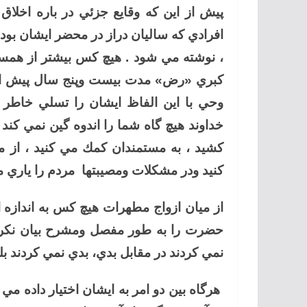
پيش از اين كه وقايع جزئي در باره اخل
افرادي كه ساليان دراز در محضر ايشان بودن
، نوشته مي شود . هيچ كس بيشتر از هم
كبري «رض» مدت بيست وپنج سال پيش از بع
وحي با اين الفاظ ايشان را تسلي خاطر
خداوند هيچ گاه شما را اندوه گين نمي كن
كشيد ، به مستمندان كمك مي كنيد ، از م
كنيد ودر مشكلات ومصيبتها مردم را ياري 
از ميان ازواج مطهرات هيچ كس به انداز
حضرت را به طور مفصل ومشرح بيان نكرد
نمي كردند در مقابل بدي، بدي نمي كردند 
هرگاه بين دو امر به ايشان اختيار داده م