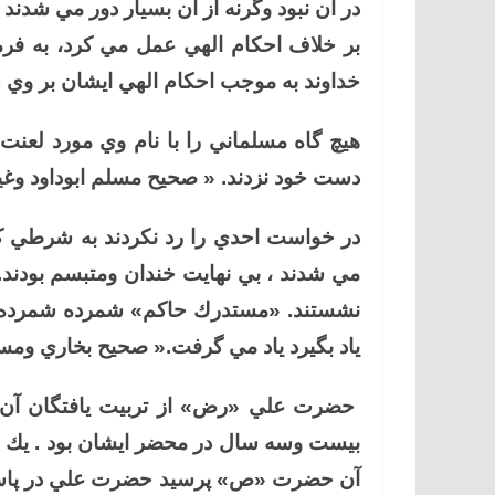
در آن نبود وگرنه از آن بسيار دور مي شدن
بر خلاف احكام الهي عمل مي كرد، به فرما
خداوند به موجب احكام الهي ايشان بر وي
هيچ گاه مسلماني را با نام وي مورد لعنت ق
دست خود نزدند. « صحيح مسلم ابوداود وغي
در خواست احدي را رد نكردند به شرطي كه 
مي شدند ، بي نهايت خندان ومتبسم بودند. 
نشستند. «مستدرك حاكم» شمرده شمرده
ياد بگيرد ياد مي گرفت.« صحيح بخاري ومس
حضرت علي «رض» از تربيت يافتگان آن 
بيست وسه سال در محضر ايشان بود . يك 
آن حضرت «ص» پرسيد حضرت علي در پاسخ