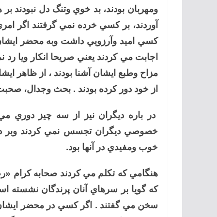
ومهربان بودند، بد خوي وتنگ دل نبودند ب
آوردند، بر كسي خرده نمي گرفتند اگر امري
كسي اميد وآرزويي داشت وبه محضر ايشان 
اجابت مي كردند يعني صريحا انكار ويا رد 
مزاح وطبع ايشان آشنا بودند ، از ظاهر اي
از خود دور كرده بودند . بحث وجدال، صحبت
در باره ديگران نيز از سه چيز دوري مي
خصوصي ديگران تجسس نمي كردند وبر ديگ
خوب ومفيدي در آنها بود.
هنگامي كه تكلم مي كردند صحابه كرام «ر
كه گويا بر سرهاي آنان پرندگان نشسته ا
سخن مي گفتند . اگر كسي در محضر ايشا