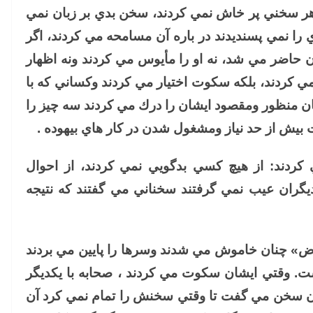
ر هر سخني پر خاش نمي كردند، سخن بدي بر زبان نمي
 را نمي پسنديدند در باره آن مسامحه مي كردند، اگر
حاضر مي شد، نه او را مأيوس مي كردند ونه اظهار
نمي كردند، بلكه سكوت اختيار مي كردند وكساني كه با
شان منظور ومقصود ايشان را درك مي كردند سه چيز را
 بيش از حد نياز ومشغول شدن در كار هاي بيهوده .
 كردند: از هيچ كسي بدگويي نمي كردند، از احوال
ران عيب نمي گرفتند سخناني مي گفتند كه نتيجه
ض» چنان خاموش مي شدند وسرها را پايين مي بردند
ست. وقتي ايشان سكوت مي كردند ، صحابه با يكديگر
ن سخن مي گفت تا وقتي سخنش را تمام نمي كرد آن