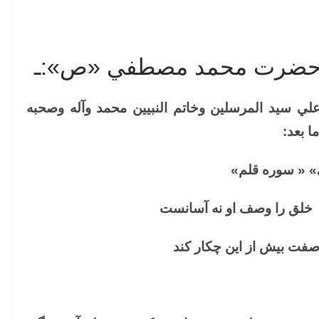
ق حضرت محمد مصطفي «ص»:ـ
علي سيد المرسلين وخاتم النبيين محمد وآله وصحبه
ا بعد:
ي» « سوره قلم»
ا وصف او نه آسانست
بيش از اين چكار كند