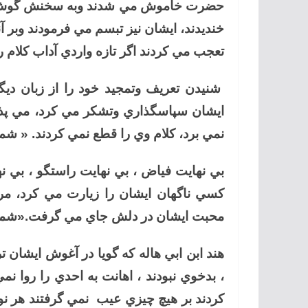
حضرت خاموش مي شدند وبه سخنش گوش مي 
خنديدند، ايشان نيز تبسم مي فرمودند وبر 
تعجب مي كردند اگر تازه واردي آداب كلام ر
شنيدن تعريف وتمجيد خود را از زبان دي
ايشان سپاسگذاري وتشكر مي كرد، مي پذيرف
نمي برد، كلام وي را قطع نمي كردند. « شم
بي نهايت فياض ، بي نهايت راستگو ، بي
كسي ناگهان ايشان را زيارت مي كرد، م
محبت ايشان در دلش جاي مي گرفت.«شما
هند ابن ابي هاله كه گويا در آغوش ايشا
، بدخوي نبودند ، اهانت به احدي را روا 
كردند بر هيچ چيزي عيب نمي گرفتند هر ن