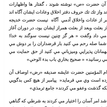
اق آن حضرت «ص» نوشته شوند ، گفتار ها واظهارات
د واز تك تك حروف دفتر اخلاق وعادات ايشان آگاه اند
سر از عادات واخلاق آدمي آگاه نيست حضرت خديجه
ثت وبعد از بعثت همراز ايشان بود، در دوران آغاز
 مي داد وگفت « هر گز چنين نيست سوگند به خدا!
د شما صله رحم مي كنيد بار قرضداران را بر دوش مي
همانان پذيرايي وميزباني مي كنيد از حق حمايت مي
مي رسانيد» « صحيح بخاري باب بدء الوحي»
ه ام المؤمنين حضرت عايشه صديقه «رض» اوصاف آن
ه است وي مي فرمايد« پيامبر از هيچ كس بدگويي
بلكه گذشت وعفو مي كردند« جامع ترمذي»
ي شد امر آسان را اختيار مي كردند به شرطي كه گناهي