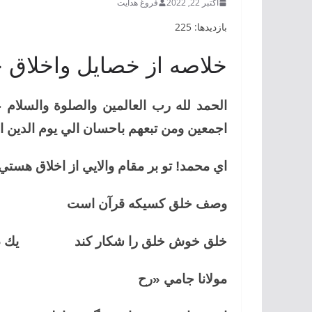
اکتبر 22, 2022
فروغ هدایت
بازدیدها: 225
خلاصه از خصايل واخلا
الحمد لله رب العالمين والصلوة والسلام 
اجمعين ومن تبعهم باحسان الي يوم الدين ام
اي محمد! تو بر مقام والايي از اخلاق هست
وصف خلق كسيكه قرآن است خلق ر
خلق خوش خلق را شكار كند يك صفت 
مولانا جامي «رح