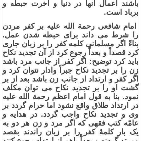
باشند اعمال آنها در دنیا و آخرت حبطه و
برباد است.
امام شافعی رحمة الله علیه بر کفر مردن
را شرط می داند برای حبطه شدن عمل.
بناءً اگر مسلمانی کلمه کفر را بر زبان جاری
کرد قصداً و بعداً رجوع کرد از آن تجدید نکاح
باید کرد توضیح: اگر کفر از جانب مرد باشد
زن را بر تجدید نکاح جبراً وادار نتوان کرد و
اگر کفر و ارتداد از جانب زن باشد بعد از بر
گشت او را بر تجدید نکاح می توان مکلف
نمود. بنا به قول امام اعظم رحمة الله علیه
در ارتداد طلاق واقع نشود اما حرام گردد بر
وی و تجدید نکاح واجب گردد. در هدایه و
عامّه کتب فقهی که اگر مرد و زن هر دو به
یک بار کلمۀ کفر را بر زبان راندند بقصد
ومرتد گردند و بعدآً باهم از ارتداد رجوع کنند