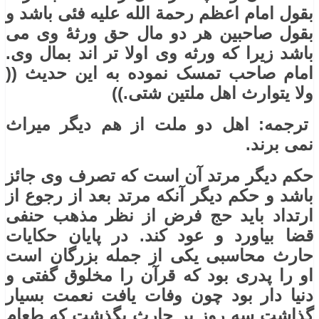
بقول امام اعظم رحمة الله علیه فئی باشد و
بقول صاحبین هر دو مال حق ورثۀ وی می
باشد زیرا که ورثه وی اولا تر اند بمال وی.
امام صاحب تمسک نموده به این حدیث ((
ولا یتوارث اهل ملتین شتی.))
ترجمه: اهل دو ملت از هم دیگر میراث
نمی برند.
حکم دیگر مرتد آن است که تصرف وی جائز
باشد و حکم دیگر آنکه مرتد بعد از رجوع از
ارتداد باید حج فرض از نظر مذهب حنفی
قضا بیاورد و عود کند. در پایان حکایات
حارث محاسبی یکی از جمله بزرگان است
او را پدری بود که قرآن را مخلوق گفتی و
دنیا دار بود چون وفات یافت نعمت بسیار
گذاشت سه روز بر حارث بگذشت که طعام