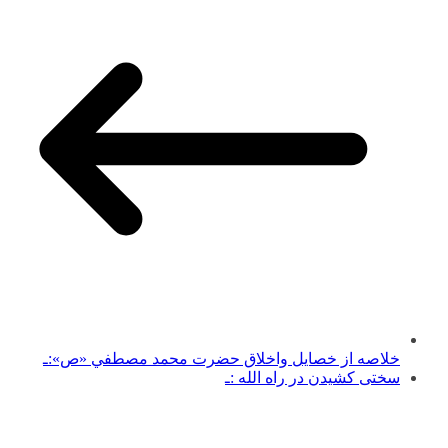
خلاصه از خصايل واخلاق حضرت محمد مصطفي «ص»:ـ
سختی کشیدن در راه الله :ـ