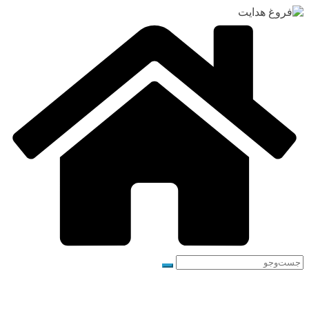
رفتن
به
محتوا