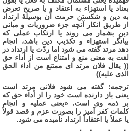
فهمیده یعنی مسلمان مکلف به فعل یا بقول
بعناد یا استهزاء به اعتقاد و یا صریح تعرض
به دین و شکستن حرمت آن بوسیلۀ ارتداد
از طریق انکار آنچه جزء ضروریات و مبانی
دین بشمار می روند یا ارتکاب عملی که
بیانگر استهزاء و تکذیب دین باشد، انجام
دهد مرتد گفته می شود اما ردّت یا ارتداد در
لغت به معنی منع و امتناع است از أداء حق
(( یقال فلان مرتد ای ممتنع من اداء الحق
الذی علیه))
ترجمه: گفته می شود فلانی مرتد است
یعنی باز دارنده است خود را از أداء حق که
بر ذمه وی است. «یعنی عملیه و انجام
کلمات کفر آمیز را بصورت عزم و قصد قولاً
یا عملاً یا اعتقاداً ارتداد نامیده می شود.