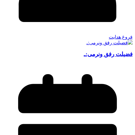
فروغ هدایت
فضیلت رفق ونرمی:ـ