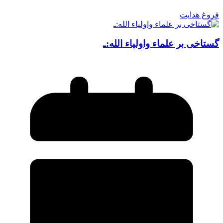
فروغ هدایت
گستاخی بر علماء واولیاء الله:ـ