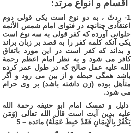
اقسام و انواع مرتد:
1- رِدتّ ، به دو نوع است یکی قولی دوم
اعتقادی چنانچه در فتوای امام شمس الأئمه
حلوانی آورده که کفر قولی به سه نوع است
یکی آنکه کلمه کفر را به قصد بر زبان براند
و بداند که کفر است در این مورد باتفاق
کافر می شود و به نظر امام اعظم رحمة
الله علیه عمل صالح که در طول عمر کرده
باشد همگی حبطه و از بین می رود و اگر
متأهل بوده (زن داشته باشد) بر وی حرام
می شود.
دلیل و تمسک امام ابو حنیفه رحمة الله
علیه بدین آیت است قال الله تعالی (وَمَن
يَكْفُرْ بِالْإِيمَانِ فَقَدْ حَبِطَ عَمَلُهُ) مائده – 5