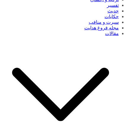
تفسیر
حدیث
حکایات
سیرت و منافب
مجله فروغ هدایت
مقالات