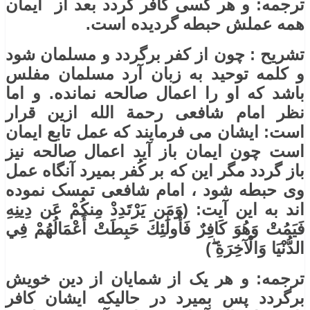
ترجمه: و هر کسی کافر گردد بعد از ایمان
همه عملش حبطه گردیده است.
تشریح : چون از کفر برگردد و مسلمان شود
و کلمه توحید به زبان آرد مسلمان مفلس
باشد که او را اعمال صالحه نمانده. و اما
نظر امام شافعی رحمة الله ازین قرار
است: ایشان می فرمایند که عمل تابع ایمان
است چون ایمان باز آید اعمال صالحه نیز
باز گردد مگر این که بر کُفر بمیرد آنگاه عمل
وی حبطه شود ، امام شافعی تمسک نموده
اند به این آیت: (وَمَن يَرْتَدِدْ مِنكُمْ عَن دِينِهِ
فَيَمُتْ وَهُوَ كَافِرٌ فَأُولَٰئِكَ حَبِطَتْ أَعْمَالُهُمْ فِي
الدُّنْيَا وَالْآخِرَةِ ۖ)
ترجمه: و هر یک از شمایان از دین خویش
برگردد پس بمیرد در حالیکه ایشان کافر