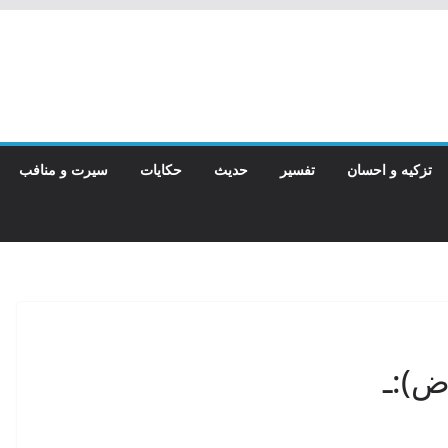
تزکیه و احسان
تفسیر
حدیث
حکایات
سیرت و منافب
ض):ـ