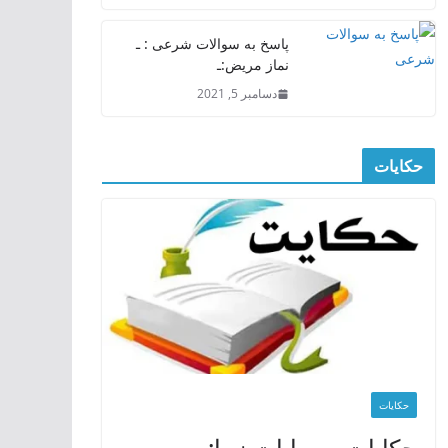
پاسخ به سوالات شرعی : ـ
نماز مریض:ـ
دسامبر 5, 2021
حکایات
حکایات
حکایات و روایات زیبا:ـ