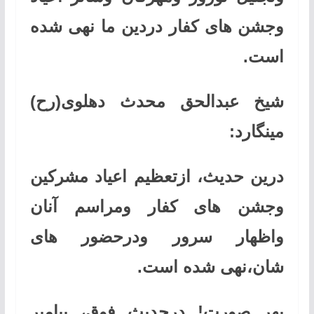
وجشن های کفار دردین ما نهی شده
است
.
شیخ عبدالحق محدث دهلوی(رح)
مینگارد
:
درین حدیث، ازتعظیم اعیاد مشرکین
وجشن های کفار ومراسم آنان
واظهار سرور ودرحضور های
شان،نهی شده است
.
بهر صورت! درحدیث فوق، پیامبر