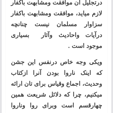
درتجلیل آن موافقت ومشابهت باکفار
لازم میاید، موافقت ومشابهت باکفار
سزاوار مسلمان نیست چنانچه
درآیات واحادیث وآثار بسیاری
موجود است
.
ویکی وجه خاص درنفس این جشن
که اینک ناروا بودن آنرا ازکتاب
وحدیث، اجماع وقیاس برای تان ارائه
میکنیم، چرا که دلائل شریعت همین
چهارقسم است وبرای روا وناروا