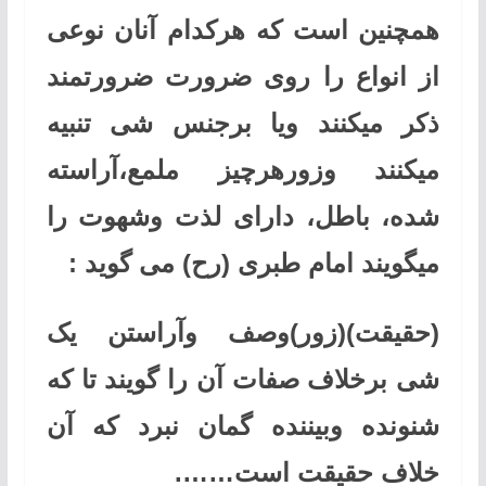
همچنین است که هرکدام آنان نوعی
از انواع را روی ضرورت ضرورتمند
ذکر میکنند ویا برجنس شی تنبیه
میکنند وزورهرچیز ملمع،آراسته
شده، باطل، دارای لذت وشهوت را
میگویند امام طبری (رح) می گوید
:
(حقیقت)(زور)وصف وآراستن یک
شی برخلاف صفات آن را گویند تا که
شنونده وبیننده گمان نبرد که آن
خلاف حقیقت است
…….