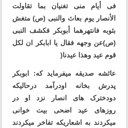
فی أیام منی تغنیان بما تقاولت
الأنصار یوم بعاث والنبی (ص) متغش
بثوبه فانتهرهما أبوبکر فکشف النبی
(ص)عن وجهه فقال یا ابابکر‌ ان لکل
قوم عید وهذا عیدنا
(
عائشه صدیقه میفرماید که: ابوبکر
پدرش بخانه اودرآمد درحالیکه
دودخترک های انصار نزد او در
روزهای عید اضحی بیت خوانی
میکردند به اشعاریکه تفاخر میکردند