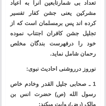
تعداد بی شمارتابعین آنرا به اعیاد
مشرکین یعنی جشن کفار تفسیر
کرده اند پس برمسلمان است که از
تجلیل جشن کافران اجتناب نموده
خود را درفهرست بندگان مخلص
رحمان شامل نماید
.
نوروز درروشنی احادیث نبوی
:
1 ـ صحابی جلیل القدر وخادم خاص
رسول الله (ص) حضرت انس بن
مالک (رض)روایت میکند
: