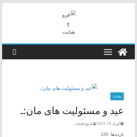
رفتن
به
محتوا
مقالات
عید و مسئولیت های مان:ـ
آوریل 19, 2023
فروغ هدایت
بازدیدها: 235