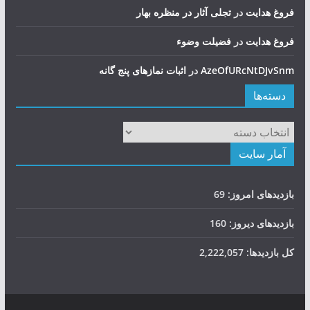
فروغ هدایت
در
تجلی آثار در منظره بهار
فروغ هدایت
در
فضيلت وضوء
AzeOfURcNtDJvSnm
در
اثبات نمازهای پنج گانه
دسته‌ها
دسته‌ها
آمار سایت
بازدیدهای امروز:
69
بازدیدهای دیروز:
160
کل بازدیدها:
2,222,057