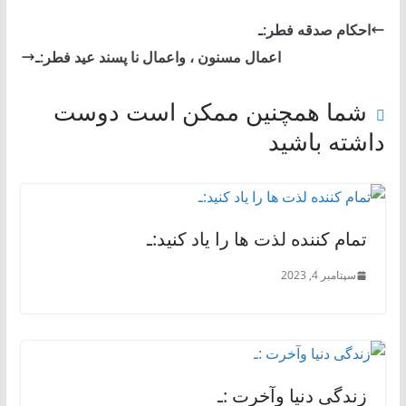
احكام صدقه فطر:ـ
اعمال مسنون ، واعمال نا پسند عید فطر:ـ
شما همچنین ممکن است دوست
داشته باشید
تمام کننده لذت ها را یاد کنید:ـ
سپتامبر 4, 2023
زندگی دنیا وآخرت :ـ