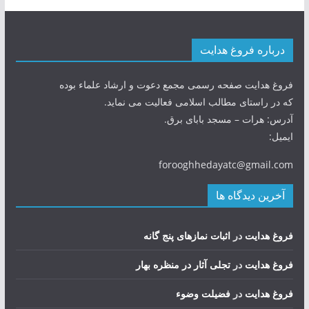
درباره فروغ هدایت
فروغ هدایت صفحه رسمی مجمع دعوت و ارشاد علماء بوده
که در راستای مطالب اسلامی فعالیت می نماید.
آدرس: هرات – مسجد بابای برق.
ایمیل:
forooghhedayatc@gmail.com
آخرین دیدگاه ها
فروغ هدایت
در
اثبات نمازهای پنج گانه
فروغ هدایت
در
تجلی آثار در منظره بهار
فروغ هدایت
در
فضيلت وضوء