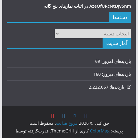
AzeOfURcNtDJvSnm
در
اثبات نمازهای پنج گانه
دسته‌ها
دسته‌ها
آمار سایت
بازدیدهای امروز:
69
بازدیدهای دیروز:
160
کل بازدیدها:
2,222,057
حق کپی © 2026
فروغ هدایت
. محفوظ است.
پوسته:
ColorMag
کاری از ThemeGrill. قدرت‌گرفته توسط