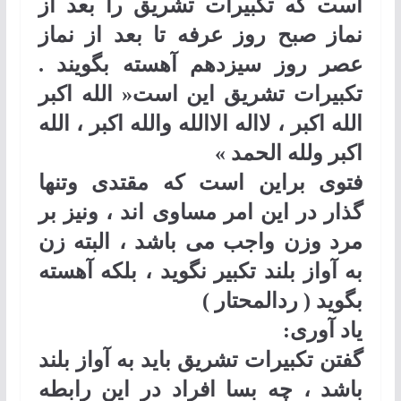
است كه تكبيرات تشريق را بعد از
نماز صبح روز عرفه تا بعد از نماز
عصر روز سيزدهم آهسته بگويند .
تكبيرات تشريق اين است« الله اكبر
الله اكبر ، لااله الاالله والله اكبر ، الله
اكبر ولله الحمد
«
فتوی براین است که مقتدی وتنها
گذار در این امر مساوی اند ، ونیز بر
مرد وزن واجب می باشد ، البته زن
به آواز بلند تک
بیر نگوید ، بلکه آهسته
بگوید ( ردالمحتار )
یاد آوری:
گفتن تکبیرات تشریق باید به آواز بلند
باشد ، چه بسا افراد در این رابطه