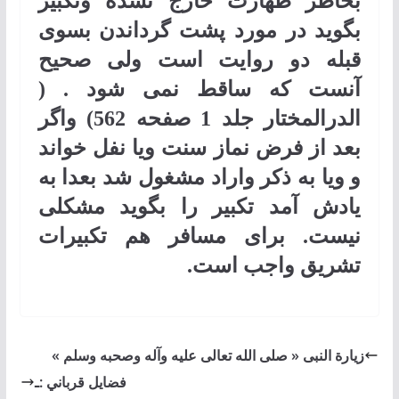
بخاطر طهارت خارج نشده وتکبیر
بگوید در مورد پشت گرداندن بسوی
قبله دو روایت است ولی صحیح
آنست که ساقط نمی شود . (
الدرالمختار جلد 1 صفحه 562) واگر
بعد از فرض نماز سنت ویا نفل خواند
و ویا به ذکر واراد مشغول شد بعدا به
یادش آمد تکبیر را بگوید مشکلی
نیست. برای مسافر هم تکبیرات
تشریق واجب است.
زیارة النبی « صلی الله تعالی علیه وآله وصحبه وسلم »
فضايل قرباني :ـ