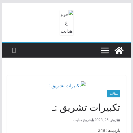
رفتن
به
محتوا
مقالات
تكبيرات تشريق :ـ
ژوئن 25, 2023
فروغ هدایت
بازدیدها: 248