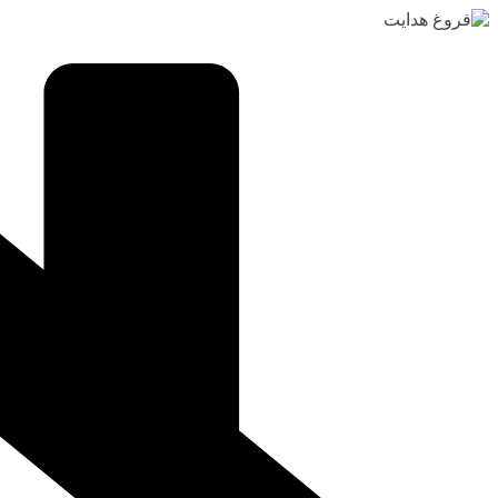
رفتن
به
محتوا