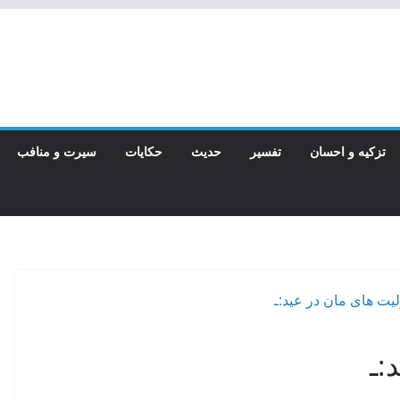
تزکیه و احسان
تفسیر
حدیث
حکایات
سیرت و منافب
:ـ