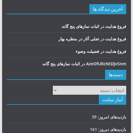
آخرین دیدگاه ها
فروغ هدایت
در
اثبات نمازهای پنج گانه
فروغ هدایت
در
تجلی آثار در منظره بهار
فروغ هدایت
در
فضيلت وضوء
AzeOfURcNtDJvSnm
در
اثبات نمازهای پنج گانه
دسته‌ها
دسته‌ها
آمار سایت
بازدیدهای امروز:
39
بازدیدهای دیروز:
161