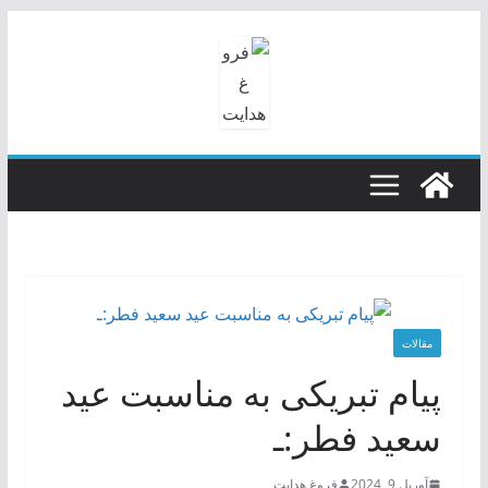
رفتن
به
محتوا
مقالات
پیام تبریکی به‌ مناسبت عید
سعید فطر:ـ
آوریل 9, 2024
فروغ هدایت