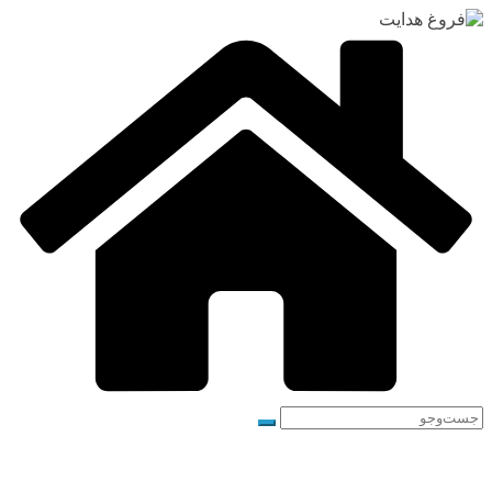
رفتن
به
محتوا