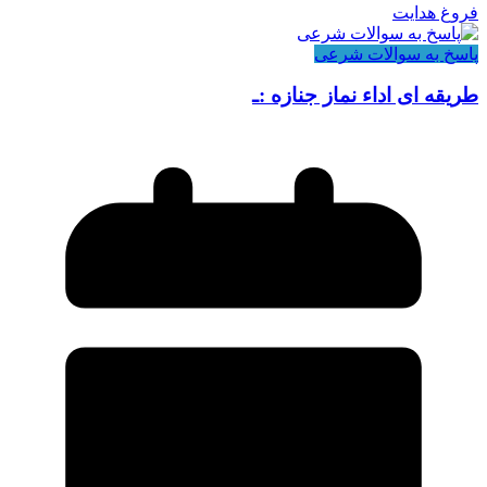
فروغ هدایت
پاسخ به سوالات شرعی
طریقه ای اداء نماز جنازه :ـ