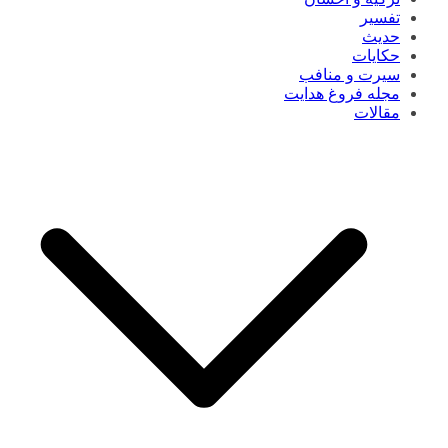
تفسیر
حدیث
حکایات
سیرت و منافب
مجله فروغ هدایت
مقالات