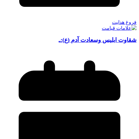
فروغ هدایت
شقاوت ابلیس وسعادت آدم (ع):ـ