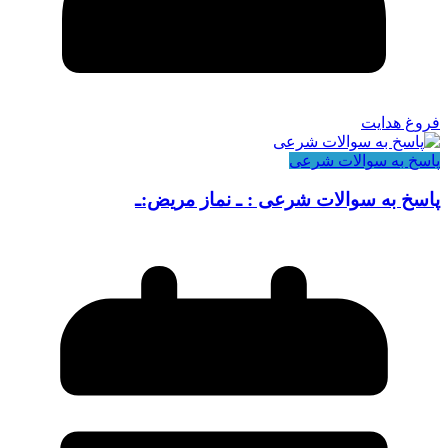
فروغ هدایت
پاسخ به سوالات شرعی
پاسخ به سوالات شرعی : ـ نماز مریض:ـ