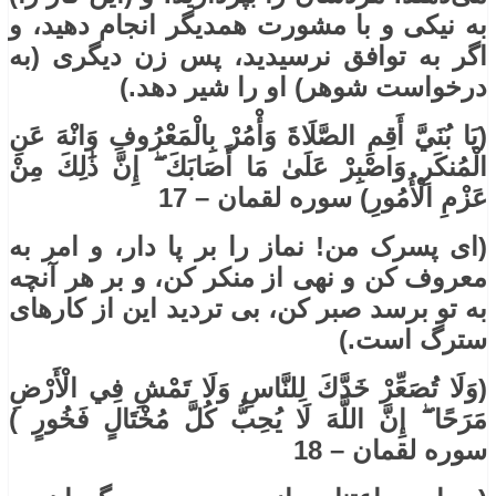
به نیکی و با مشورت همدیگر انجام دهید، و
اگر به توافق نرسیدید، پس زن دیگری (به
درخواست شوهر) او را شیر دهد.)
(يَا بُنَيَّ أَقِمِ الصَّلَاةَ وَأْمُرْ بِالْمَعْرُوفِ وَانْهَ عَنِ
الْمُنكَرِ وَاصْبِرْ عَلَىٰ مَا أَصَابَكَ ۖ إِنَّ ذَٰلِكَ مِنْ
عَزْمِ الْأُمُورِ) سوره لقمان – 17
(ای پسرک من! نماز را بر پا دار، و امر به
معروف کن و نهی از منکر کن، و بر هر آنچه
به تو برسد صبر کن، بی تردید این از کارهای
سترگ است.)
(وَلَا تُصَعِّرْ خَدَّكَ لِلنَّاسِ وَلَا تَمْشِ فِي الْأَرْضِ
مَرَحًا ۖ إِنَّ اللَّهَ لَا يُحِبُّ كُلَّ مُخْتَالٍ فَخُورٍ )
سوره لقمان – 18