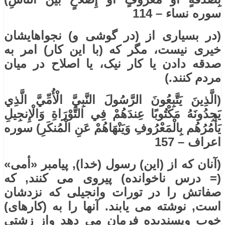
سوره نساء – 114
(در بسیاری از (در گوشی و) نجواهایشان
خیری نیست، مگر که (با این کار) امر به
صدقه دادن یا کار نیک، یا اصلاح در میان
مردم کنند.)
(الَّذِينَ يَتَّبِعُونَ الرَّسُولَ النَّبِيَّ الْأُمِّيَّ الَّذِي
يَجِدُونَهُ مَكْتُوبًا عِندَهُمْ فِي التَّوْرَاةِ وَالْإِنجِيلِ
يَأْمُرُهُم بِالْمَعْرُوفِ وَيَنْهَاهُمْ عَنِ الْمُنكَرِ) سوره
اعراف – 157
(آنان که از (این) رسول (خدا), پیامبر «أمی»
(= درس ناخوانده) پیروی می کنند, که
صفاتش را در تورات وانجیلی که نزدشان
است, نوشته می یابند. آنها را به (کارهای)
خوب وپسندیده فرمان می دهد واز زشتی