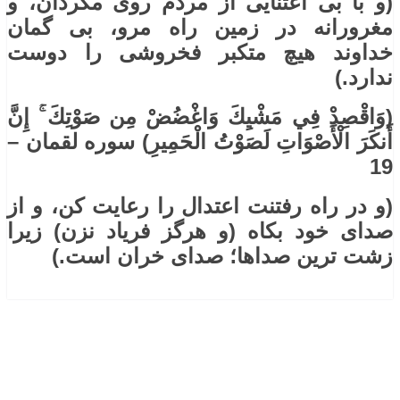
(و با بی اعتنایی از مردم روی مگردان، و
مغرورانه در زمین راه مرو، بی گمان
خداوند هیچ متکبر فخروشی را دوست
ندارد.)
(وَاقْصِدْ فِي مَشْيِكَ وَاغْضُضْ مِن صَوْتِكَ ۚ إِنَّ
أَنكَرَ الْأَصْوَاتِ لَصَوْتُ الْحَمِيرِ) سوره لقمان –
19
(و در راه رفتنت اعتدال را رعایت کن، و از
صدای خود بکاه (و هرگز فریاد نزن) زیرا
زشت ترین صداها؛ صدای خران است.)