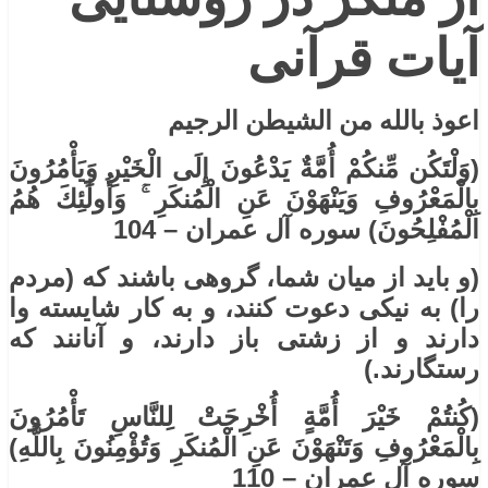
آیات قرآنی
اعوذ بالله من الشیطن الرجیم
(وَلْتَكُن مِّنكُمْ أُمَّةٌ يَدْعُونَ إِلَى الْخَيْرِ وَيَأْمُرُونَ
بِالْمَعْرُوفِ وَيَنْهَوْنَ عَنِ الْمُنكَرِ ۚ وَأُولَٰئِكَ هُمُ
الْمُفْلِحُونَ) سوره آل عمران – 104
(و باید از میان شما، گروهی باشند که (مردم
را) به نیکی دعوت کنند، و به کار شایسته وا
دارند و از زشتی باز دارند، و آنانند که
رستگارند.)
(كُنتُمْ خَيْرَ أُمَّةٍ أُخْرِجَتْ لِلنَّاسِ تَأْمُرُونَ
بِالْمَعْرُوفِ وَتَنْهَوْنَ عَنِ الْمُنكَرِ وَتُؤْمِنُونَ بِاللَّهِ)
سوره آل عمران – 110