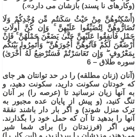
(وکارهای نا پسند) بازشان می دارد».)
(أَسْكِنُوهُنَّ مِنْ حَيْثُ سَكَنتُم مِّن وُجْدِكُمْ وَلَا
تُضَارُّوهُنَّ لِتُضَيِّقُوا عَلَيْهِنَّ ۚ وَإِن كُنَّ أُولَاتِ
حَمْلٍ فَأَنفِقُوا عَلَيْهِنَّ حَتَّىٰ يَضَعْنَ حَمْلَهُنَّ ۚ فَإِنْ
أَرْضَعْنَ لَكُمْ فَآتُوهُنَّ أُجُورَهُنَّ ۖ وَأْتَمِرُوا بَيْنَكُم
بِمَعْرُوفٍ ۖ وَإِن تَعَاسَرْتُمْ فَسَتُرْضِعُ لَهُ أُخْرَىٰ)
سوره طلاق – 6
(آنان (زنان مطلقه) را در حد توانتان هر جای
که خودتان سکونت دارید، سکونت دهید، و
به آنها زیان نرسانید تا (عرصه را) بر آنان
تنگ کنید، (و پیش از پایان عده مجبور به
ترک منزل شوند) و اگر بار دار باشند نفقة
آنها را بدهید تا آن که حمل خود را بگذارند.
پس اگر (فرزندتان را) برای شما شیر
می‌دهند، مزدشان را بپردازید، و (این کار را)