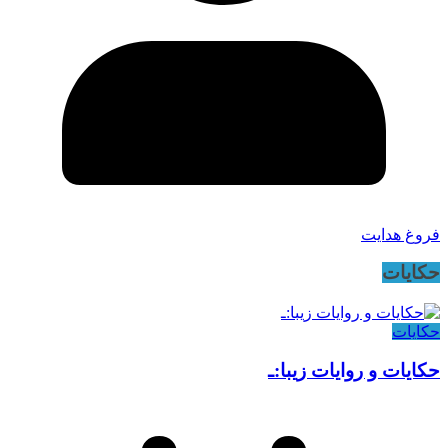
فروغ هدایت
حکایات
حکایات
حکایات و روایات زیبا:ـ