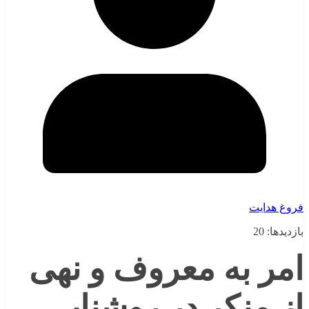
فروغ هدایت
بازدیدها: 20
امر به معروف و نهی
از منکر در روشنایی