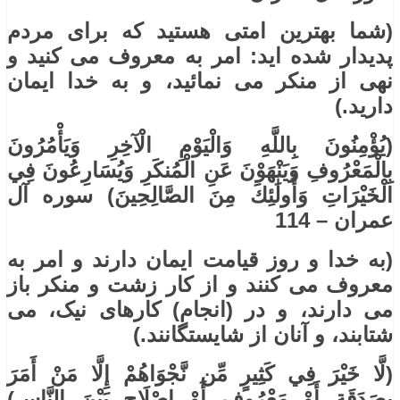
(شما بهترین امتی هستید که برای مردم
پدیدار شده اید: امر به معروف می کنید و
نهی از منکر می نمائید، و به خدا ایمان
دارید.)
(يُؤْمِنُونَ بِاللَّهِ وَالْيَوْمِ الْآخِرِ وَيَأْمُرُونَ
بِالْمَعْرُوفِ وَيَنْهَوْنَ عَنِ الْمُنكَرِ وَيُسَارِعُونَ فِي
الْخَيْرَاتِ وَأُولَٰئِكَ مِنَ الصَّالِحِينَ) سوره آل
عمران – 114
(به خدا و روز قیامت ایمان دارند و امر به
معروف می کنند و از کار زشت و منکر باز
می دارند، و در (انجام) کارهای نیک، می
شتابند، و آنان از شایستگانند.)
(لَّا خَيْرَ فِي كَثِيرٍ مِّن نَّجْوَاهُمْ إِلَّا مَنْ أَمَرَ
بِصَدَقَةٍ أَوْ مَعْرُوفٍ أَوْ إِصْلَاحٍ بَيْنَ النَّاسِ)