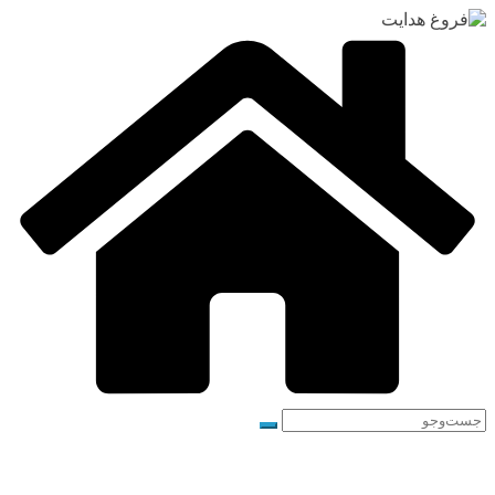
رفتن
به
محتوا