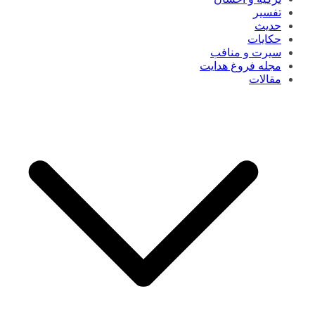
تفسیر
حدیث
حکایات
سیرت و منافب
مجله فروغ هدایت
مقالات