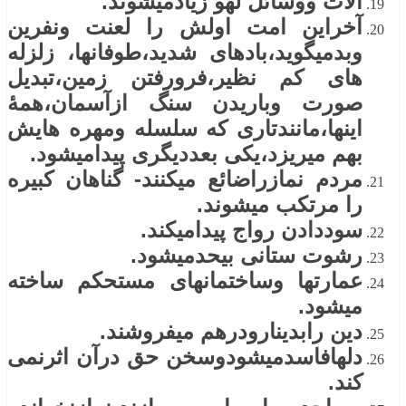
آلات ووسائل لهو زیادمیشوند.
آخراین امت اولش را لعنت ونفرین
وبدمیگوید،بادهای شدید،طوفانها، زلزله
های کم نظیر،فرورفتن زمین،تبدیل
صورت وباریدن سنگ ازآسمان،همۀ
اینها،مانندتاری که سلسله ومهره هایش
بهم میریزد،یکی بعددیگری پیدامیشود.
مردم نمازراضائع میکنند- گناهان کبیره
را مرتکب میشوند.
سوددادن رواج پیدامیکند.
رشوت ستانی بیحدمیشود.
عمارتها وساختمانهای مستحکم ساخته
میشود.
دین رابدینارودرهم میفروشند.
دلهافاسدمیشودوسخن حق درآن اثرنمی
کند.