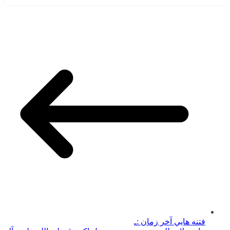
فتنه هايي آخر زمان :ـ