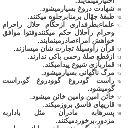
اختیارمینمایند.
شهادت دروغ بسیارمیشود.
طبقۀ جهّال برمنابرجلوه میکنند.
علماءبطرفداری ازحکّام حلال راحرام
وحرام راحلال حکم میکنندوفتوا موافق
خواهش امراءصادرمینمایند.
قرآن راوسیلۀ تجارت شان میسازند.
ازقطع صلۀ رحمی باکی ندارند.
قماربازی شیوع پیدامیکند.
مرگ ناگهانی بسیارمیشود.
راست گودروغ گوودروغ گو،راست
گومیشود.
خائن امین وامین خائن میشود.
قاریهای فاسق بروزمیکند.
پسرهابه مادران مثل باداربه
مزدور،برخوردمیکنند.