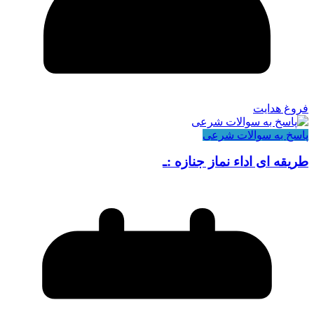
فروغ هدایت
پاسخ به سوالات شرعی
طریقه ای اداء نماز جنازه :ـ