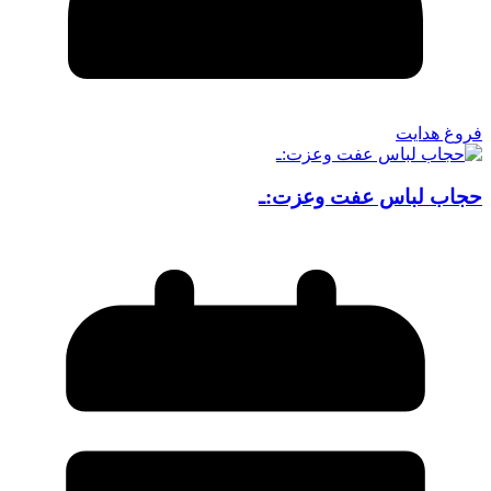
فروغ هدایت
حجاب لباس عفت وعزت:ـ