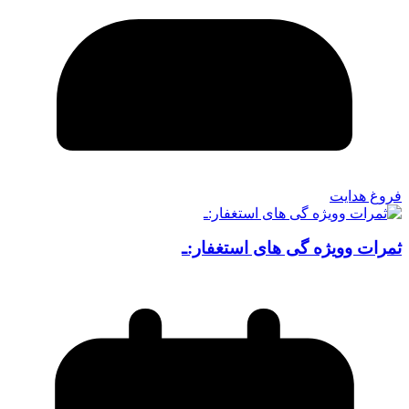
فروغ هدایت
ثمرات وویژه گی های استغفار:ـ