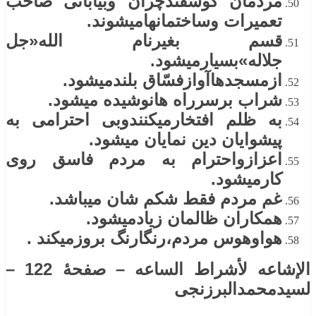
مردمان گوسفندچران وبیابانی صاحب
تعمیرات وساختمانهامیشوند.
قسم بغیرنام الله«جل
جلاله»بسیارمیشود.
ازمسجدهاآوازفسّاق بلندمیشود.
شراب برسرراه هانوشیده میشود.
به ظلم افتخارمیکنندوبی احترامی به
پیشوایان دین نمایان میشود.
اعزازواحترام به مردم فاسق روی
کارمیشود.
غم مردم فقط شکم شان میباشد.
همکاران ظالمان زیادمیشود.
هواوهوس مردم،رنگارنگ بروزمیکند .
الإشاعه لأشراط الساعه – صفحۀ 122 –
لسیدمحمدالبرزنجی