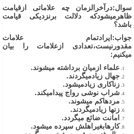
سوال:درآخرالزمان چه علاماتی ازقیامت
ظاهرمیشودکه دلالت برنزدیکی قیامت
باشد؟
جواب:ایرادتمام علامات
مقدورنیست،تعدادی ازعلامات را بیان
میکنیم:
علماء ازمیان برداشته میشوند.
جهال زیادمیگردند.
زناکاری زیادمیشود.
شراب نوشی رواج پیدامیکند.
مردهاکم میشوند.
زنها زیادمیگردند.
امانت ضائع میگردد.
کارهابغیراهلش سپرده میشود.