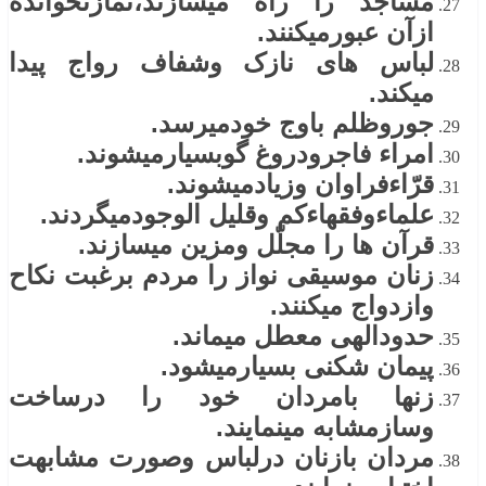
مساجد را راه میسازند،نمازنخوانده
ازآن عبورمیکنند.
لباس های نازک وشفاف رواج پیدا
میکند.
جوروظلم باوج خودمیرسد.
امراء فاجرودروغ گوبسیارمیشوند.
قرّاءفراوان وزیادمیشوند.
علماءوفقهاءکم وقلیل الوجودمیگردند.
قرآن ها را مجلّل ومزین میسازند.
زنان موسیقی نواز را مردم برغبت نکاح
وازدواج میکنند.
حدودالهی معطل میماند.
پیمان شکنی بسیارمیشود.
زنها بامردان خود را درساخت
وسازمشابه مینمایند.
مردان بازنان درلباس وصورت مشابهت