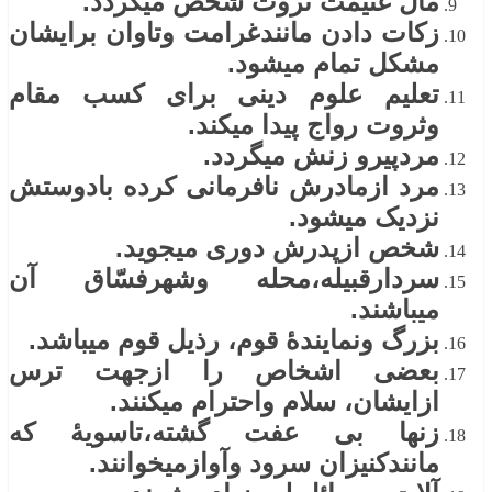
مال غنیمت ثروت شخص میگردد.
زکات دادن مانندغرامت وتاوان برایشان
مشکل تمام میشود.
تعلیم علوم دینی برای کسب مقام
وثروت رواج پیدا میکند.
مردپیرو زنش میگردد.
مرد ازمادرش نافرمانی کرده بادوستش
نزدیک میشود.
شخص ازپدرش دوری میجوید.
سردارقبیله،محله وشهرفسّاق آن
میباشند.
بزرگ ونمایندۀ قوم، رذیل قوم میباشد.
بعضی اشخاص را ازجهت ترس
ازایشان، سلام واحترام میکنند.
زنها بی عفت گشته،تاسویۀ که
مانندکنیزان سرود وآوازمیخوانند.