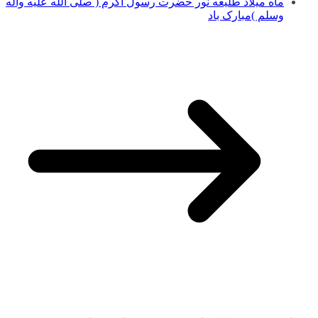
ماه میلاد طلیعه نور حضرت رسول اکرم ( صلی الله علیه وآله
وسلم )مبارک باد