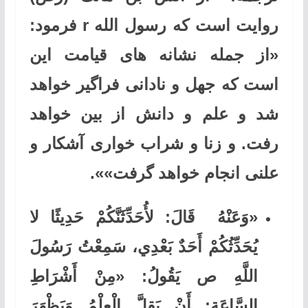
روایت است كه رسول الله r فرمود:
«از جمله نشانه های قیامت این
است كه جهل و نادانی فراگیر خواهد
شد و علم و دانش از بین خواهد
رفت. و زنا و شراب خواری آشكار و
علنی انجام خواهد گرفت»».
«وَعَنْهُ قَالَ: لأُحَدِّثَنَّكُمْ حَدِيثًا لا
يُحَدِّثُكُمْ أَحَدٌ بَعْدِي، سَمِعْتُ رَسُولَ
اللَّهِ ص يَقُولُ: «مِنْ أَشْرَاطِ
السَّاعَةِ: أَنْ يَقِلَّ الْعِلْمُ وَيَظْهَرَ