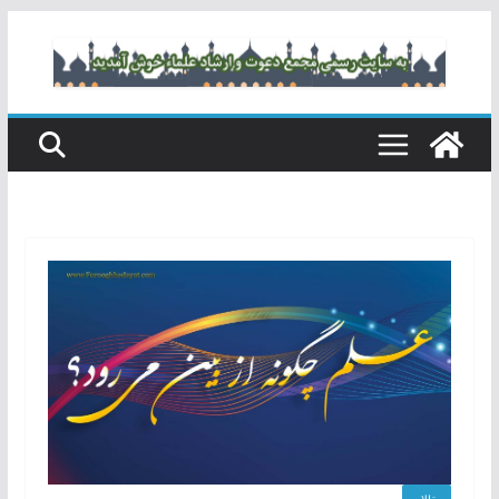
رفتن
به
محتوا