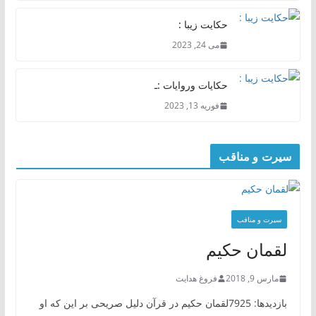
حکایت زیبا :
می 24, 2023
حکایات وروایات :ـ
فوریه 13, 2023
سیرت و مناقب
سیرت و منافب
لقمان حکیم
مارس 9, 2018
فروغ هدایت
بازدیدها: 7925لقمان حکیم در قرآن دلیل صریحی بر این که او