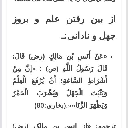
از بين رفتن علم و بروز
جهل و نادانی:ـ
«عَنْ أَنَسِ بْنِ مَالِكٍ (رض) قَالَ:
قَالَ رَسُولُ اللَّهِ (ص) : «إِنَّ مِنْ
أَشْرَاطِ السَّاعَةِ: أَنْ يُرْفَعَ الْعِلْمُ
وَيَثْبُتَ الْجَهْلُ وَيُشْرَبَ الْخَمْرُ
وَيَظْهَرَ الزِّنَا»».(بخارى:80)
ترجمه: «از انس بن مالک (رض)