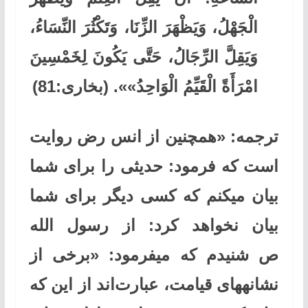
الْجَهْلُ، وَيَظْهَرَ الزِّنَا، وَتَكْثُرَ النِّسَاءُ،
وَيَقِلَّ الرِّجَالُ، حَتَّى يَكُونَ لِخَمْسِينَ
امْرَأَةً الْقَيِّمُ الْوَاحِدُ»». (بخارى:81)
ترجمه: «همچنین از انس رض روایت
است كه فرمود: حدیثی را برای شما
بیان می‏كنم كه كسی دیگر برای شما
بیان نخواهد كرد: از رسول الله
ص شنیدم كه می‏فرمود: «برخی از
نشانه‏های قیامت، عبارت‌اند از این كه