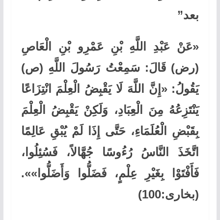
بعد”
«عَنْ عَبْدِ اللَّهِ بْنِ عَمْرِو بْنِ الْعَاصِ
(رض) قَالَ: سَمِعْتُ رَسُولَ اللَّهِ (ص)
يَقُولُ: «إِنَّ اللَّهَ لَا يَقْبِضُ الْعِلْمَ انْتِزَاعًا
يَنْتَزِعُهُ مِنَ الْعِبَادِ، وَلَكِنْ يَقْبِضُ الْعِلْمَ
بِقَبْضِ الْعُلَمَاءِ، حَتَّى إِذَا لَمْ يُبْقِ عَالِمًا
اتَّخَذَ النَّاسُ رُءُوسًا جُهَّالاً، فَسُئِلُوا،
فَأَفْتَوْا بِغَيْرِ عِلْمٍ، فَضَلُّوا وَأَضَلُّوا»».
(بخارى:100)