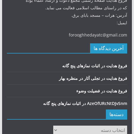
فروغ هدایت صفحه رسمی مجمع دعوت و ارشاد علماء بوده
که در راستای مطالب اسلامی فعالیت می نماید.
آدرس: هرات – مسجد بابای برق.
ایمیل:
forooghhedayatc@gmail.com
آخرین دیدگاه ها
فروغ هدایت
در
اثبات نمازهای پنج گانه
فروغ هدایت
در
تجلی آثار در منظره بهار
فروغ هدایت
در
فضيلت وضوء
AzeOfURcNtDJvSnm
در
اثبات نمازهای پنج گانه
دسته‌ها
دسته‌ها