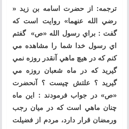
ترجمه: از حضرت اسامه بن زيد «
رضي الله عنهما» روايت است كه
گفت : براي رسول الله «ص» گفتم
اي رسول خدا شما را مشاهده مي
كنم كه در هيچ ماهي آنقدر روزه نمي
گيريد كه در ماه شعبان روزه مي
گيريد ؟ علتش چيست ؟ آنحضرت
«ص» در جواب فرمودند : اين ماه
چنان ماهي است كه در ميان رجب
ورمضان قرار دارد، مردم از فضيلت