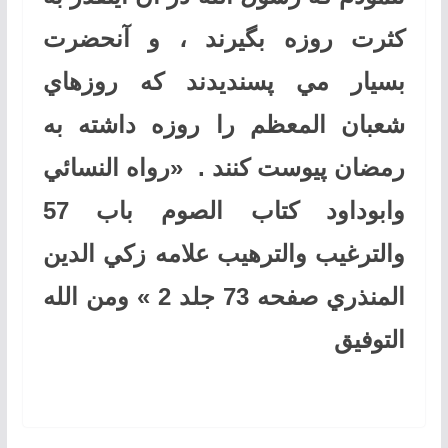
كثرت روزه بگيرند ، و آنحضرت
بسيار مي پسنديدند كه روزهاي
شعبان المعظم را روزه داشته به
رمضان پيوست كنند
.
«
رواه النسائي
وابوداود كتاب الصوم باب 57
والترغيب والترهيب علامه زكي الدين
المنذري صفحه 73 جلد 2
»
ومن الله
التوفیق