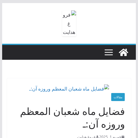
رفتن
به
محتوا
مقالات
فضايل ماه شعبان المعظم
وروزه آن:ـ
فوریه 1, 2025
فروغ هدایت