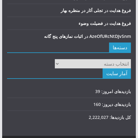
فروغ هدایت
در
تجلی آثار در منظره بهار
فروغ هدایت
در
فضيلت وضوء
AzeOfURcNtDJvSnm
در
اثبات نمازهای پنج گانه
دسته‌ها
دسته‌ها
آمار سایت
بازدیدهای امروز:
39
بازدیدهای دیروز:
160
کل بازدیدها:
2,222,027