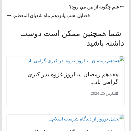
علم چگونه از بين مي‌ رود؟
فضايل شب پانزدهم ماه شعبان المعظم:ـ
شما همچنین ممکن است دوست
داشته باشید
هفدهم رمضان سالروز غزوه بدر کبری
گرامی باد:ـ
مارس 25, 2024