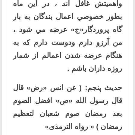
واهميتش غافل اند ، در اين ماه
بطور خصوصي اعمال بندگان به بار
گاه پروردگار«ج» عرضه مي شود ،
من آرزو دارم ودوست دارم كه به
هنگام عرضه شدن اعمالم از شمار
روزه داران باشم
.
حدیث پنجم: ( عن انس «رض» قال
قال رسول الله «ص» افضل الصوم
بعد رمضان صوم شعبان لتعظیم
رمضان ) « رواه الترمذی
»