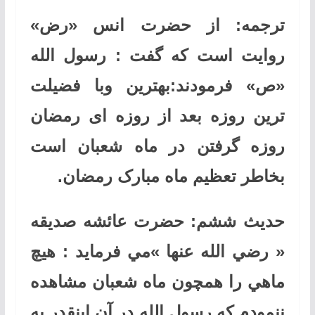
ترجمه: از حضرت انس «رض»
روایت است که گفت : رسول الله
«ص» فرمودند:بهترین وبا فضیلت
ترین روزه بعد از روزه ای رمضان
روزه گرفتن در ماه شعبان است
بخاطر تعظیم ماه مبارک رمضان
.
حديث ششم: حضرت عائشه صديقه
« رضي الله عنها »مي فرمايد : هيچ
ماهي را همچون ماه شعبان مشاهده
ننمودم كه رسول الله در آن اينقدر به