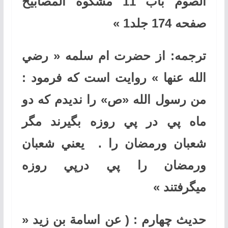
الصوم باب 11 مشكوة المصابيح
صفحه 174 جلد1
»
ترجمه: از حضرت ام سلمه « رضي
الله عنها » روايت است كه فرمود :
من رسول الله «ص» را نديدم كه دو
ماه پي در پي روزه بگيرند مگر
شعبان ورمضان را . يعني شعبان
ورمضان را پي درپي روزه
ميگرفتند
»
حديث چهارم : ( عن اسامة بن زيد «