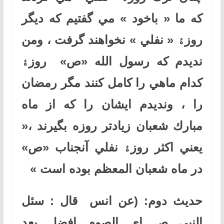
كه ما « باخود » مي گفتيم كه ديگر
روزﮤ « نفلي » نخواهند گرفت ، ومن
نديدم كه رسول الله «ص» روزﮤ
كدام ماهي را كامل كنند مگر رمضان
را ، ونديدم ايشان را كه از ماه
مبارك شعبان زيادتر روزه بگيرند ،«
يعني اكثر روزﮤ نفلي آنجناب «ص»
در ماه شعبان المعظم بوده است
»
حديث دوم: (عن انس قال : سئل
النبي ص اي الصوم افضل بعد