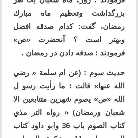
بزرگداشت وتعظيم ماه مبارك
رمضان، گفت: كدام صدقه افضل
وبهتر است ؟ آنحضرت «ص»
فرمودند : صدقه دادن در رمضان
.
حديث سوم : (عن ام سلمة « رضي
الله عنها» قالت : ما رأيت رسو ل
الله «ص» يصوم شهرين متتابعين الا
شعبان ورمضان)
«
رواه التر مذي
كتاب الصوم باب 36 وابو داود كتاب