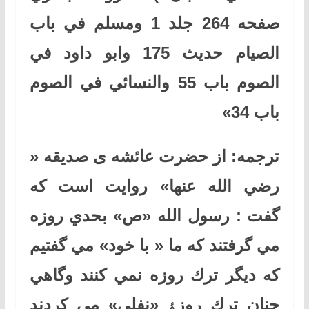
صفحه 264 جلد 1 ومسلم في باب
الصيام حديث 175 وابو داود في
الصوم باب 55 والنسائي في الصوم
باب 34
»
ترجمه: از حضرت عائشه ی صديقه «
رضي الله عنها» روايت است كه
گفت : رسول الله «ص» بحدي روزه
مي گرفتند كه ما « با خود» مي گفتيم
كه ديگر ترك روزه نمي كنند وگاهي
چنان ترك روزﮤ «نفلي» مي كردند