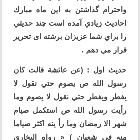
واحترام گذاشتن به اين ماه مبارك
احاديث زيادي آمده است چند حديثي
را براي شما عزيزان برشته ای تحرير
قرار مي دهم
.
حديث اول : (عن عائشة قالت كان
رسول الله ص يصوم حتي نقول لا
يفطر ويفطر حتي نقول لا يصوم وما
رأيت رسول الله ص استكمل صيام
شهر الا رمضان وما رأ يته اكثر صياما
منه في شعبان )
«
رواه البخاري