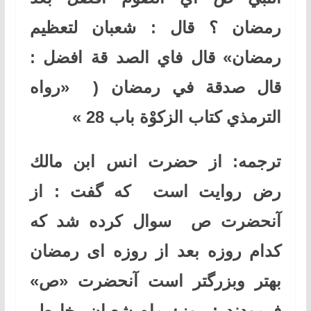
رمضان ؟ قال : شعبان لتعظيم
رمضان» قال فاي الصد قة افضل :
قال صدقة في رمضان ( «رواه
الترمذي كتاب الزكوْة باب 28
»
ترجمه: از حضرت انس ابن مالك
رض روايت است كه گفت : از
آنحضرت ص سوال كرده شد كه
كدام روزه بعد از روزه ای رمضان
بهتر وبزرگتر است آنحضرت «ص»
فرمودند : روزﮤ ماه شعبان بخا طر