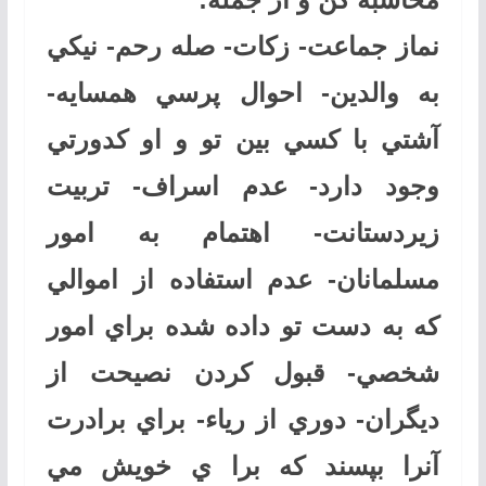
نماز جماعت- زكات- صله رحم- نيكي
به والدين- احوال پرسي همسايه-
آشتي با كسي بين تو و او كدورتي
وجود دارد- عدم اسراف- تربيت
زيردستانت- اهتمام به امور
مسلمانان- عدم استفاده از اموالي
كه به دست تو داده شده براي امور
شخصي- قبول كردن نصيحت از
ديگران- دوري از رياء- براي برادرت
آنرا بپسند كه برا ي خويش مي