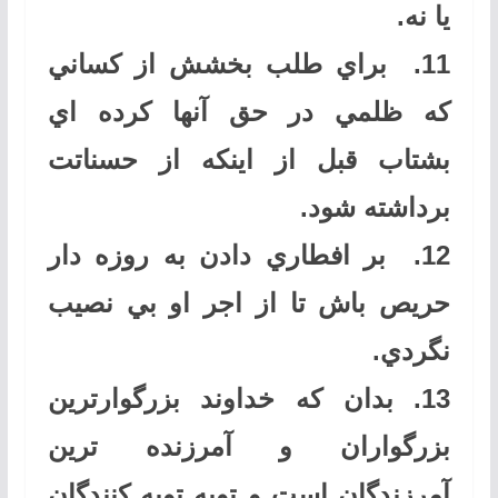
يا نه
.
11.
براي طلب بخشش از كساني
كه ظلمي در حق آنها كرده اي
بشتاب قبل از اينكه از حسناتت
برداشته شود
.
12.
بر افطاري دادن به روزه دار
حريص باش تا از اجر او بي نصيب
نگردي
.
13.
بدان كه خداوند بزرگوارترين
بزرگواران و آمرزنده ترين
آمرزندگان است و توبه توبه كنندگان