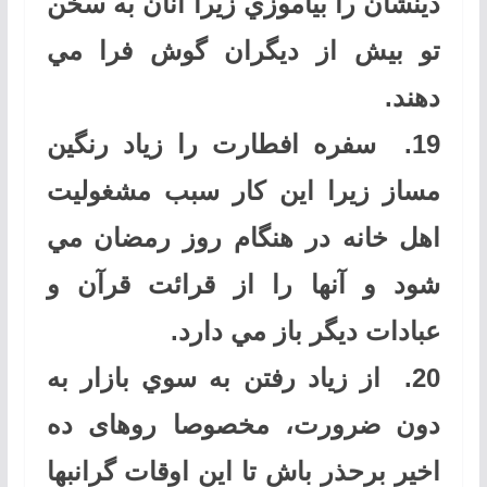
دينشان را بياموزي زيرا آنان به سخن
تو بيش از ديگران گوش فرا مي
دهند
.
19.
سفره افطارت را زياد رنگين
مساز زيرا اين كار سبب مشغوليت
اهل خانه در هنگام روز رمضان مي
شود و آنها را از قرائت قرآن و
عبادات ديگر باز مي دارد
.
20.
از زياد رفتن به سوي بازار به
دون ضرورت، مخصوصا روهای ده
اخیر برحذر باش تا اين اوقات گرانبها