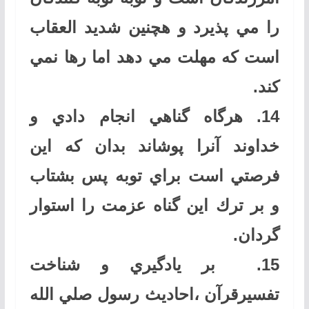
را مي پذيرد و هچنين شديد العقاب
است كه مهلت مي دهد اما رها نمي
كند
.
14.
هرگاه گناهي انجام دادي و
خداوند آنرا پوشاند بدان كه اين
فرصتي است براي توبه پس بشتاب
و بر ترك اين گناه عزمت را استوار
گردان
.
15.
بر يادگيري و شناخت
تفسيرقرآن ،احاديث رسول صلي الله