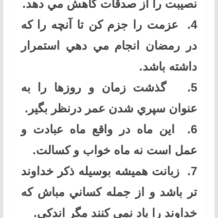
نصيبت را از صدقات كاهش مي دهد
.
4.
عزمت را جزم كن تا آنچه را كه
در رمضان انجام مي دهي استمرار
داشته باشد
.
5.
گذشت زمان و روزها را به
عنوان سپري شدن عمر درنظر بگير
.
6.
اين ماه در واقع ماه عبادت و
عمل است نه ماه خواب و كسالت
.
7.
زبانت هميشه بوسيله ذكر خداوند
تر باشد و از جمله كساني مباش كه
خداوند را ياد نمي كنند مگر اندكي
.