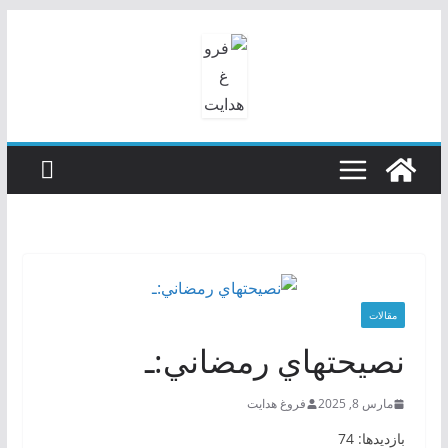
رفتن
به
محتوا
مقالات
نصيحتهاي رمضاني:ـ
مارس 8, 2025
فروغ هدایت
بازدیدها: 74