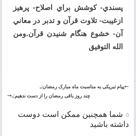
پسندي- كوشش براي اصلاح- پرهيز
ازغيبت- تلاوت قرآن و تدبر در معاني
آن- خشوع هنگام شنيدن قرآن
.ومن
الله التوفیق
پیام تبریکی به‌ مناسبت ماه مبارک رمضان:ـ
چند روز باقی رمضان را از دست ندهيم:ـ
شما همچنین ممکن است دوست
داشته باشید