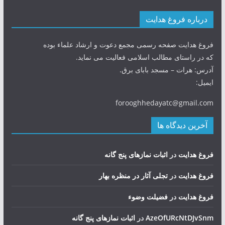
درباره فروغ هدایت
فروغ هدایت صفحه رسمی مجمع دعوت و ارشاد علماء بوده
که در راستای مطالب اسلامی فعالیت می نماید.
آدرس: هرات – مسجد بابای برق.
ایمیل:
forooghhedayatc@gmail.com
آخرین دیدگاه ها
فروغ هدایت
در
اثبات نمازهای پنج گانه
فروغ هدایت
در
تجلی آثار در منظره بهار
فروغ هدایت
در
فضيلت وضوء
AzeOfURcNtDJvSnm
در
اثبات نمازهای پنج گانه