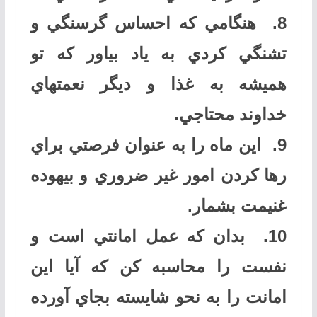
8.
هنگامي كه احساس گرسنگي و
تشنگي كردي به ياد بياور كه تو
هميشه به غذا و ديگر نعمتهاي
خداوند محتاجي
.
9.
اين ماه را به عنوان فرصتي براي
رها كردن امور غير ضروري و بيهوده
غنيمت بشمار
.
10.
بدان كه عمل امانتي است و
نفست را محاسبه كن كه آيا اين
امانت را به نحو شايسته بجاي آورده