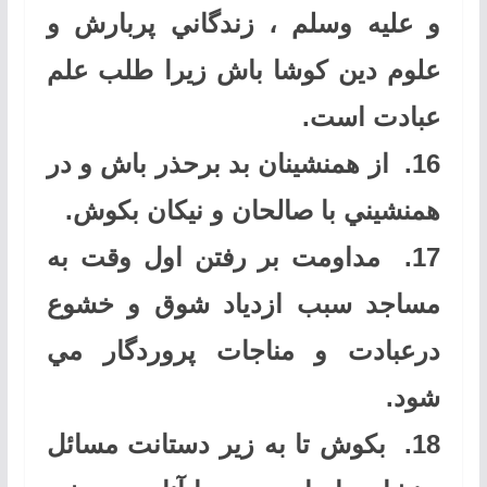
و عليه وسلم ، زندگاني پربارش و
علوم دين كوشا باش زيرا طلب علم
عبادت است
.
16.
از همنشينان بد برحذر باش و در
همنشيني با صالحان و نيكان بكوش
.
17.
مداومت بر رفتن اول وقت به
مساجد سبب ازدياد شوق و خشوع
درعبادت و مناجات پروردگار مي
شود
.
18.
بكوش تا به زير دستانت مسائل