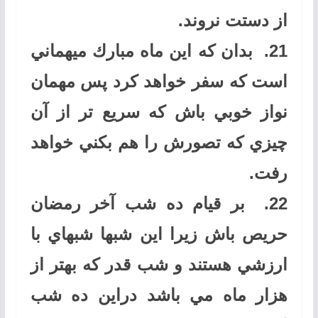
از دستت نروند
.
21.
بدان كه اين ماه مبارك ميهماني
است كه سفر خواهد كرد پس مهمان
نواز خوبي باش كه سريع تر از آن
چيزي كه تصورش را هم بكني خواهد
رفت
.
22.
بر قيام ده شب آخر رمضان
حريص باش زيرا اين شبها شبهاي با
ارزشي هستند و شب قدر كه بهتر از
هزار ماه مي باشد دراين ده شب