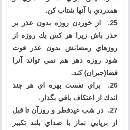
همدردي با آنها شتاب كن
.
25.
از خوردن روزه بدون عذر بر
حذر باش زيرا هر كس يك روزه از
روزهاي رمضانش بدون عذر فوت
شود روزه دهر هم نمي تواند آنرا
قضا(جبران) كند
.
26.
براي نفست بهره اي هر چند
اندك از اعتكاف باقي بگذار
.
27.
در شب عيدفطر و روزآن تا قبل
از برپايي نماز با صداي بلند تكبير