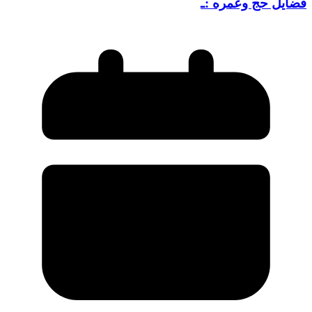
فضایل حج وعمره :ـ