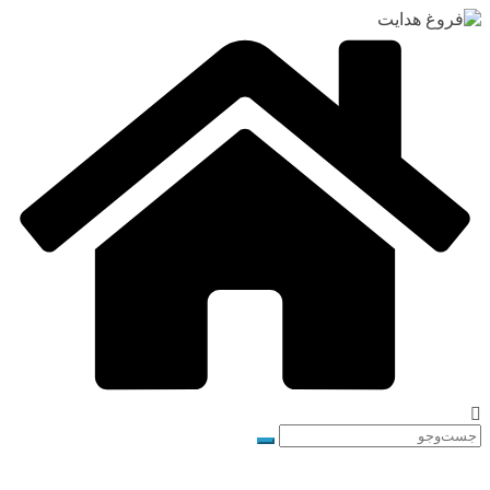
رفتن
به
محتوا