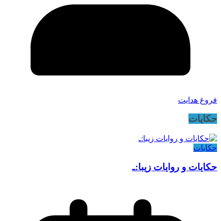
فروغ هدایت
حکایات
حکایات
حکایات و روایات زیبا:ـ