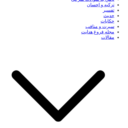
تزکیه و احسان
تفسیر
حدیث
حکایات
سیرت و منافب
مجله فروغ هدایت
مقالات