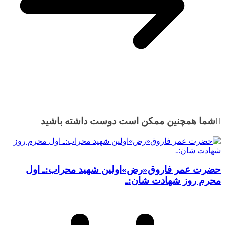
شما همچنین ممکن است دوست داشته باشید
حضرت عمر فاروق«رض»اولین شهید محراب:ـ اول
محرم روز شهادت شان:ـ