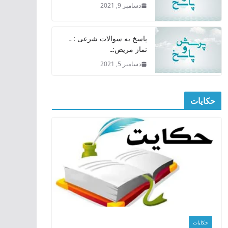
دسامبر 9, 2021
پاسخ به سوالات شرعی : ـ
نماز مریض:ـ
دسامبر 5, 2021
حکایات
حکایات