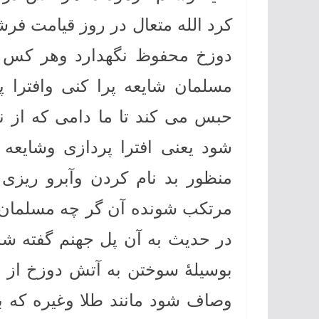
کرد الله متعال در روز قیامت فرش
دوزخ محفوظ نگهدارد وهر کس ب
مسلمان شایعه پرا کنی وافترا پر
حبس می کند تا ما دامی که از
شود یعنی افترا پردازی وشایعه
منظور بد نام کردن وآبرو ریز
مرتکب شونده آن گر چه مسلمان 
در حدیث به آن پل جهنم گفته شد
بوسیلۀ سوختن به آتش دوزخ از
وصاف شود مانند طلا وغیره که ب