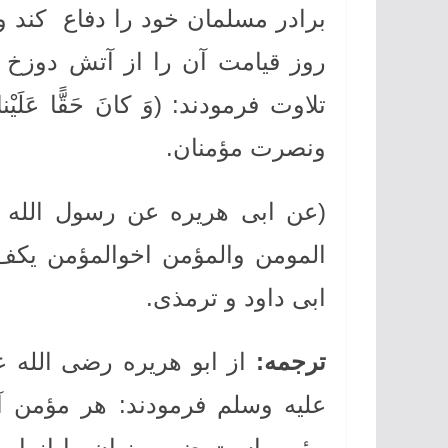
برادر مسلمان خود را دفاع کند و
روز قیامت آن را از آتش دوزخ 
تلاوت فرمودند: (وَ کانَ حَقًّا عَلَي
ونصرت مؤمنان.
(عن ابی هریره عن رسول الله ص
المومن والمؤمن اخوالمؤمن یکف
ابی داود و ترمذی.
ترجمه
:
از ابو هریره رضی الله 
علیه وسلم فرمودند: هر مؤمن آ
مؤمن است ضرر وزیان را از او 