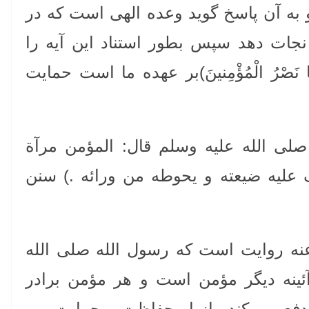
 به آن پاسخ گوید وعده الهی است که در
نجات دهد سپس بطور استناد این آیه را
ْنا نَصْرُ الْمُؤْمِنينَ)بر عهده ما است حمایت
لی الله علیه وسلم قال: المؤمن مرآة
 علیه ضیعته و یحوطه من ورائه .) سنن
عنه روایت است که رسول الله صلی الله
ئینه دیگر مؤمن است و هر مؤمن برادر
دفع می کند واز او حفاظت و حمایت می