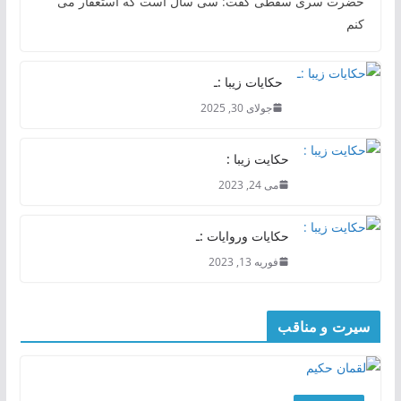
حضرت سری سقطی گفت: سی سال است که استغفار می
کنم
حکایات زیبا :ـ
جولای 30, 2025
حکایت زیبا :
می 24, 2023
حکایات وروایات :ـ
فوریه 13, 2023
سیرت و مناقب