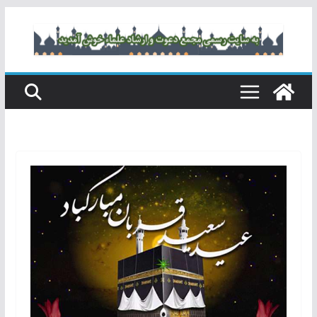
رفتن
به
محتوا