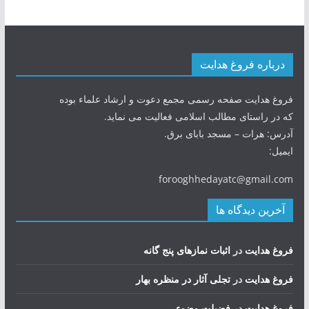
درباره فروغ هدایت
فروغ هدایت صفحه رسمی مجمع دعوت و ارشاد علماء بوده
که در راستای مطالب اسلامی فعالیت می نماید.
آدرس: هرات – مسجد بابای برق.
ایمیل:
forooghhedayatc@gmail.com
آخرین دیدگاه ها
فروغ هدایت
در
اثبات نمازهای پنج گانه
فروغ هدایت
در
تجلی آثار در منظره بهار
فروغ هدایت
در
فضيلت وضوء