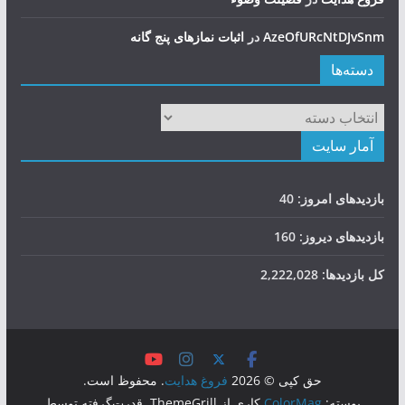
AzeOfURcNtDJvSnm
در
اثبات نمازهای پنج گانه
دسته‌ها
دسته‌ها
آمار سایت
بازدیدهای امروز:
40
بازدیدهای دیروز:
160
کل بازدیدها:
2,222,028
حق کپی © 2026
فروغ هدایت
. محفوظ است.
پوسته:
ColorMag
کاری از ThemeGrill. قدرت‌گرفته توسط