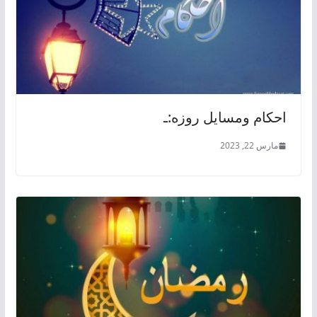
احكام ومسایل روزه:ـ
مارس 22, 2023