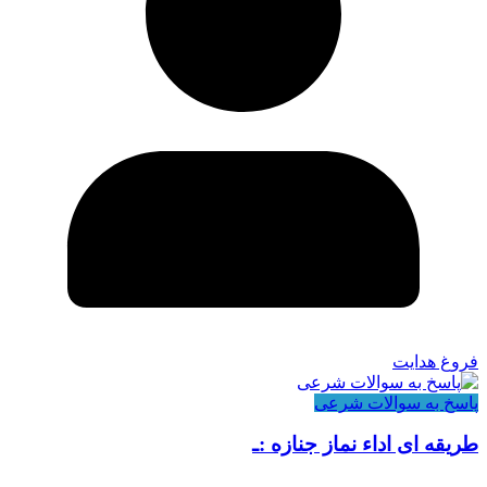
فروغ هدایت
پاسخ به سوالات شرعی
طریقه ای اداء نماز جنازه :ـ