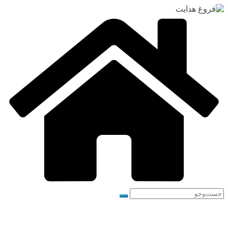
رفتن
به
محتوا