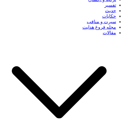
تفسیر
حدیث
حکایات
سیرت و منافب
مجله فروغ هدایت
مقالات