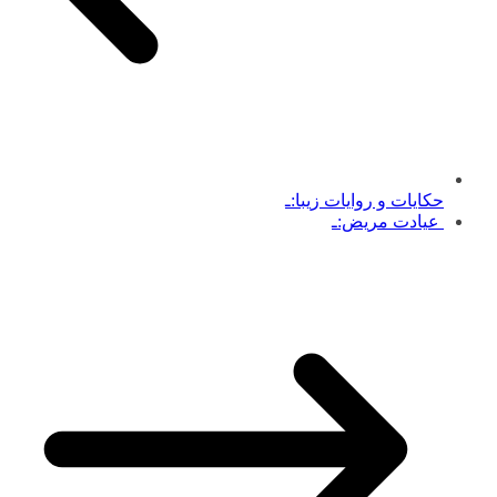
حکایات و روایات زیبا:ـ
عیادت مریض:ـ