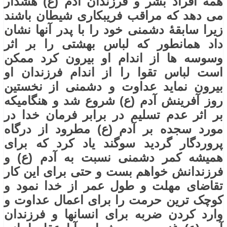
همه افراد بشر و فرزندان آدم (ع) هشدار
می دهد که مراقب فریبکاری شیطان باشند
زیرا سابقۀ دشمنی خود را با پدر آنها نشان
داد همانطور که لباس بهشتی را بر اثر
وسوسه ها از اندام او بیرون کرد ممکن
است لباس تقوا را از اندام فرزندان او
بیرون نماید عداوت و دشمنی از نخستین
روز آفرینش آدم (ع) شروع شد و هنگامیکه
بر اثر عدم تسلیم در برابر فرمان خدا در
مورد سجده بر آدم (ع) مطرود از درگاه
پروردگار گردید سوگند یاد کرد که برای
همیشه کمر دشمنی نسبت به آدم (ع) و
فرزندانش خواهم بست و حتی برای این کار
تقاضای مهلت و طول عمر از خدا نمود و
کوچک ترین حرمت را برای اعمال عداوت و
وارد کردن ضربه برای انسانها و فرزندان