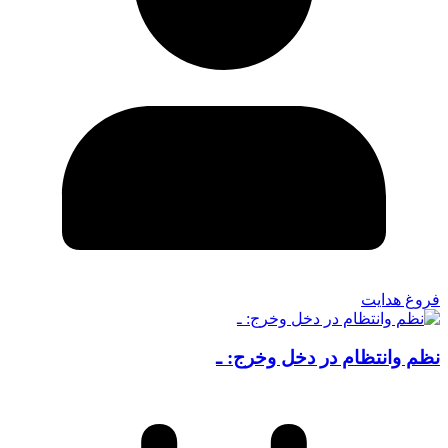
فروغ هدایت
نظم وانتظام در دخل وخرج: ـ