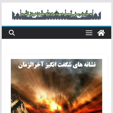
رفتن
به
محتوا