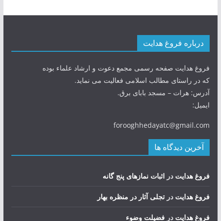
درباره فروغ هدایت
فروغ هدایت صفحه رسمی مجمع دعوت و ارشاد علماء بوده
که در راستای مطالب اسلامی فعالیت می نماید.
آدرس: هرات – مسجد بابای برق.
ایمیل:
forooghhedayatc@gmail.com
آخرین دیدگاه ها
فروغ هدایت
در
اثبات نمازهای پنج گانه
فروغ هدایت
در
تجلی آثار در منظره بهار
فروغ هدایت
در
فضيلت وضوء