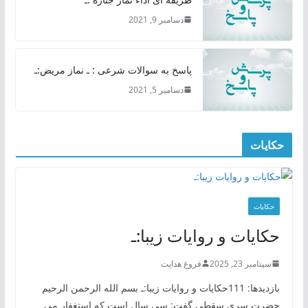
دسامبر 9, 2021
پاسخ به سوالات شرعی : ـ نماز مریض:ـ
دسامبر 5, 2021
حکایات
حکایات
حکایات و روایات زیبا:ـ
سپتامبر 23, 2025
فروغ هدایت
بازدیدها: 111حکایات و روایات زیبا:ـ بسم الله الرحمن الرحیم
حضرت سری سقطی گفت: سی سال است که استغفار می