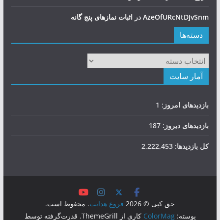
AzeOfURcNtDJvSnm
در
اثبات نمازهای پنج گانه
دسته‌ها
دسته‌ها
آمار سایت
بازدیدهای امروز:
1
بازدیدهای دیروز:
187
کل بازدیدها:
2,222,453
حق کپی © 2026
فروغ هدایت
. محفوظ است.
پوسته:
ColorMag
کاری از ThemeGrill. قدرت‌گرفته توسط