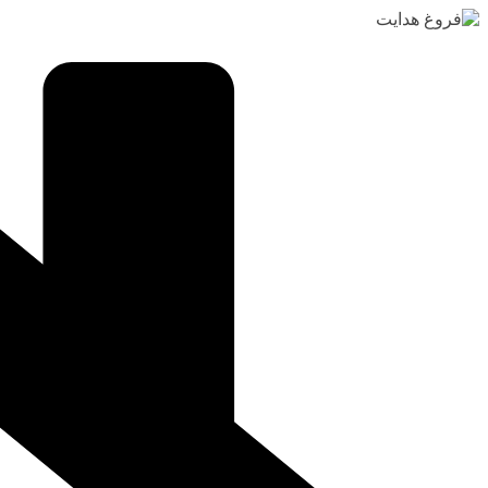
رفتن
به
محتوا