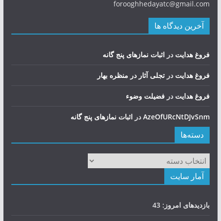
forooghhedayatc@gmail.com
آخرین دیدگاه ها
فروغ هدایت
در
اثبات نمازهای پنج گانه
فروغ هدایت
در
تجلی آثار در منظره بهار
فروغ هدایت
در
فضيلت وضوء
AzeOfURcNtDJvSnm
در
اثبات نمازهای پنج گانه
دسته‌ها
دسته‌ها
آمار سایت
بازدیدهای امروز:
43