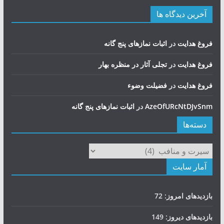
آخرین دیدگاه ها
فروغ هدایت
در
اثبات نمازهای پنج گانه
فروغ هدایت
در
تجلی آثار در منظره بهار
فروغ هدایت
در
فضيلت وضوء
AzeOfURcNtDJvSnm
در
اثبات نمازهای پنج گانه
دسته‌ها
دسته‌ها
آمار سایت
بازدیدهای امروز:
72
بازدیدهای دیروز:
149