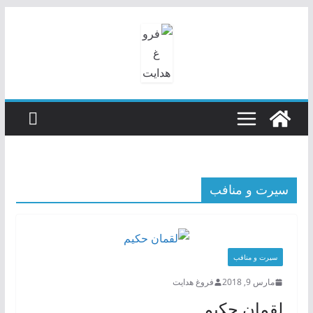
رفتن
به
محتوا
سیرت و منافب
سیرت و منافب
مارس 9, 2018
فروغ هدایت
لقمان حکیم