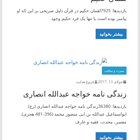
بازدیدها: 7925لقمان حکیم در قرآن دلیل صریحی بر این که او
پیامبر بوده است یا تنها یک فرد حکیم وجود
بیشتر بخوانید
سیرت و منافب
جولای 13, 2017
فروغ هدایت
زندگی نامه خواجه عبدالله انصاری
بازدیدها: 36380زندگی نامه خواجه عبدالله انصاری (رح)
ابواسماعیل عبدالله بن ابی‌ منصور محمد (396-481 هجری)،
مفسر، محدث، فقیه و عارف
بیشتر بخوانید