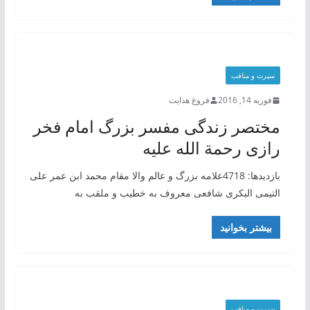
سیرت و منافب
فوریه 14, 2016
فروغ هدایت
مختصر زندگی مفسر بزرگ امام فخر
رازی رحمة الله علیه
بازدیدها: 4718علامه بزرگ و عالم والا مقام محمد ابن عمر علی
التیمی البکری شافعی معروف به خطیب و ملقب به
بیشتر بخوانید
سیرت و منافب