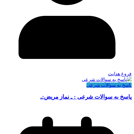
فروغ هدایت
پاسخ به سوالات شرعی
پاسخ به سوالات شرعی : ـ نماز مریض:ـ