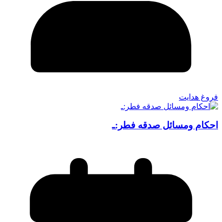
فروغ هدایت
احكام ومسائل صدقه فطر:ـ