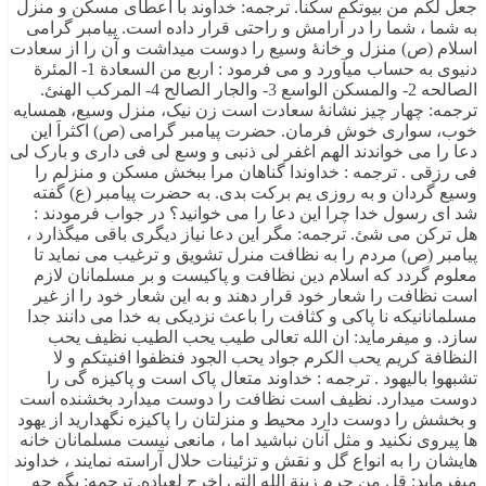
جعل لکم من بیوتکم سکناَ. ترجمه: خداوند با اعطای مسکن و منزل
به شما ، شما را در آرامش و راحتی قرار داده است. پیامبر گرامی
اسلام (ص) منزل و خانۀ وسیع را دوست میداشت و آن را از سعادت
دنیوی به حساب میآورد و می فرمود : اربع من السعادة 1- المئرة
الصالحه 2- والمسکن الواسع 3- والجار الصالح 4- المرکب الهنئ.
ترجمه: چهار چیز نشانۀ سعادت است زن نیک، منزل وسیع، همسایه
خوب، سواری خوش فرمان. حضرت پیامبر گرامی (ص) اکثراَ این
دعا را می خواندند الهم اغفر لی ذنبی و وسع لی فی داری و بارک لی
فی رزقی . ترجمه : خداوندا گناهان مرا ببخش مسکن و منزلم را
وسیع گردان و به روزی یم برکت بدی. به حضرت پیامبر (ع) گفته
شد ای رسول خدا چرا این دعا را می خوانید؟ در جواب فرمودند :
هل ترکن می شئ. ترجمه: مگر این دعا نیاز دیگری باقی میگذارد ،
پیامبر (ص) مردم را به نظافت منرل تشویق و ترغیب می نماید تا
معلوم گردد که اسلام دین نظافت و پاکیست و بر مسلمانان لازم
است نظافت را شعار خود قرار دهند و به این شعار خود را از غیر
مسلمانانیکه نا پاکی و کثافت را باعث نزدیکی به خدا می دانند جدا
سازد. و میفرماید: ان الله تعالی طیب یحب الطیب نظیف یحب
النظافة کریم یحب الکرم جواد یحب الجود فنظفوا افنیتکم و لا
تشبهوا بالیهود . ترجمه : خداوند متعال پاک است و پاکیزه گی را
دوست میدارد. نظیف است نظافت را دوست میدارد بخشنده است
و بخشش را دوست دارد محیط و منزلتان را پاکیزه نگهدارید از یهود
ها پیروی نکنید و مثل آنان نباشید اما ، مانعی نیست مسلمانان خانه
هایشان را به انواع گل و نقش و تزئینات حلال آراسته نمایند ، خداوند
میفرماید: قل من حرم زینة الله التی اخرج لعباده. ترجمه: بگو چه