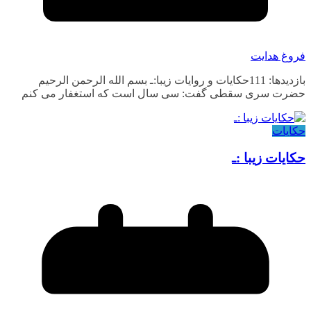
فروغ هدایت
بازدیدها: 111حکایات و روایات زیبا:ـ بسم الله الرحمن الرحیم
حضرت سری سقطی گفت: سی سال است که استغفار می کنم
حکایات
حکایات زیبا :ـ