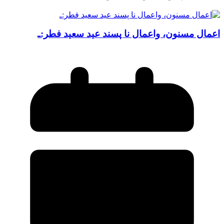
اعمال مسنون، واعمال نا پسند عید سعید فطر:ـ