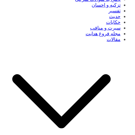
تزکیه و احسان
تفسیر
حدیث
حکایات
سیرت و منافب
مجله فروغ هدایت
مقالات