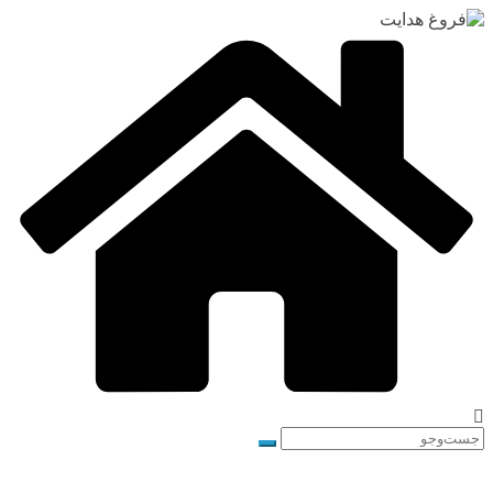
رفتن
به
محتوا