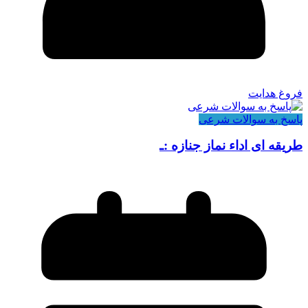
فروغ هدایت
پاسخ به سوالات شرعی
طریقه ای اداء نماز جنازه :ـ