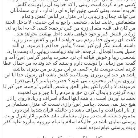
کسی حرام کرده است زینتی را که خداوند آن را به بنده گانش
آفریده است. یعنی کسی چنین اجازه ای را ندارد ، آری مسلمانان
می توانند جمال و زیبایی را در منزل در لباس کفش و تمام
متعلقاتش رعایت نماید ، شخصی راجع به این حدیث ، لا یدخل الجنة
من کان فی قلبه مثقال زرة من کبر، ترجمه: کسی که به اندازه ای
زرۀ در قلبش کبر و خود خواهی باشد داخل بهشت نخواهد شد .
گفت: ای رسول خدا مردم می خواهند لباس و کفش تمیز و زیبا
داشته باشند مگر این کبر است؟ پیامبر خدا (ص) فرمود: ان الله
جمیل یحب الجمال . ترجمه: خداوند زیباست زیبایی را دوست دارد،
شخصی زیبا و خوش قیافه ای نزد حضرت پیامبر گرامی (ص) آمد و
گفت: من زیبایی را دوست دارم و ببینید که خداوند به من جمال عطا
کرده است دوست دارم کسی در این مورد بر من برتری نداشته
باشد هر چند این برتری بوسیلۀ بند کفش باشد، ای رسول خدا آیا این
آرزوی من کبر محسوب می شود؟ حضرت پیامبر گرامی (ص)
فرمودند: لا و لکن الکبر بطر الحق و غمص الناس. ترجمه: خیر کبر نا
دیده گرفتن و پایمال کردن حق و مردم را نا چیز و بی اهمیت
بحساب آوردن است ، با همه اینها اسلام اسراف و زیاده روی را در
هیچ چیز نمی پسندد . پیامبر (ص) رازی نیست که منزل مسلمان پر
از آثار اشرافیت و اسراف باشد در حالیکه قرآن شدیداَ این دو را
مذموم دانسته است در منزل مسلمان نباید علایم و آثار شرک و بت
پرستی نمایان باشد در حالیکه اسلام با تمام نیرو به مبارزه علیه کفر
و بت پرستی قیام نموده است.